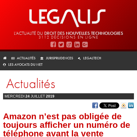
L'ACTUALITÉ DU
DROIT DES
NOUVELLES TECHNOLOGIES
3112 DÉCISIONS EN LIGNE
ACTUALITÉS
JURISPRUDENCES
LEGALTECH
LES AVOCATS DU NET
Actualités
MERCREDI
24
JUILLET
2019
Amazon n’est pas obligée de
toujours afficher un numéro de
téléphone avant la vente