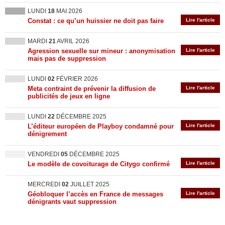
LUNDI
18
MAI 2026
Constat : ce qu’un huissier ne doit pas faire
Lire l'article
MARDI
21
AVRIL 2026
Agression sexuelle sur mineur : anonymisation
Lire l'article
mais pas de suppression
LUNDI
02
FÉVRIER 2026
Meta contraint de prévenir la diffusion de
Lire l'article
publicités de jeux en ligne
LUNDI
22
DÉCEMBRE 2025
L’éditeur européen de Playboy condamné pour
Lire l'article
dénigrement
VENDREDI
05
DÉCEMBRE 2025
Le modèle de covoiturage de Citygo confirmé
Lire l'article
MERCREDI
02
JUILLET 2025
Géobloquer l’accès en France de messages
Lire l'article
dénigrants vaut suppression