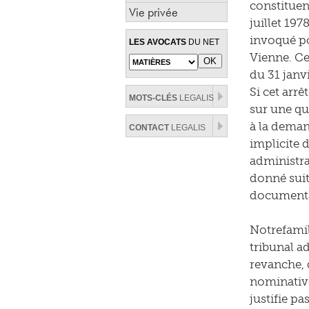
constituen
Vie privée
juillet 197
invoqué po
LES AVOCATS
DU NET
Vienne. Cet
du 31 janv
Si cet arr
MOTS-CLÉS
LEGALIS
sur une qu
à la deman
CONTACT
LEGALIS
implicite 
administra
donné suit
documents 
Notrefamil
tribunal ad
revanche, 
nominative
justifie p