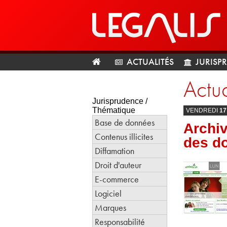
ACTUALITÉS
JURISP
Actua
Jurisprudence /
Thématique
VENDREDI
17
Base de données
Archiv
Contenus illicites
des d
Diffamation
Droit d'auteur
E-commerce
Logiciel
Marques
Responsabilité