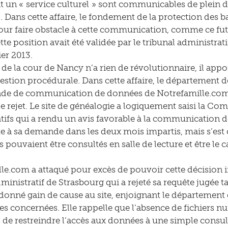
t un « service culturel » sont communicables de plein dro
8. Dans cette affaire, le fondement de la protection des 
ur faire obstacle à cette communication, comme ce fut 
te position avait été validée par le tribunal administrat
ier 2013.
êt de la cour de Nancy n’a rien de révolutionnaire, il a
estion procédurale. Dans cette affaire, le département d
de de communication de données de Notrefamille.com, 
de rejet. Le site de généalogie a logiquement saisi la 
tifs qui a rendu un avis favorable à la communication de
e à sa demande dans les deux mois impartis, mais s’est
pouvaient être consultés en salle de lecture et être le 
le.com a attaqué pour excès de pouvoir cette décision im
ministratif de Strasbourg qui a rejeté sa requête jugée t
donné gain de cause au site, enjoignant le département 
s concernées. Elle rappelle que l’absence de fichiers 
as de restreindre l’accès aux données à une simple consu