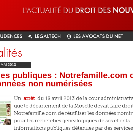
L'ACTUALITÉ DU
DROIT DES
NOUV
RUDENCES
LEGALTECH
LES AVOCATS DU NET
lités
MAI
2013
es publiques : Notrefamille.com o
onnées non numérisées
Un
arrêt
du 18 avril 2013 de la cour administrat
que le département de la Moselle devait faire dro
Notrefamille.com de réutiliser les données nomina
pour les recherches généalogiques de ses clients. E
informations publiques détenues par des services 