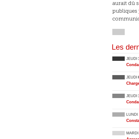
aurait dû 
publiques 
communicab
Les dern
JEUDI
Condam
JEUDI
Charge
JEUDI
Condam
LUNDI
Consta
MARD