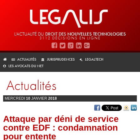
L'ACTUALITÉ DU
DROIT DES
NOUVELLES TECHNOLOGIES
3112 DÉCISIONS EN LIGNE
ACTUALITÉS
JURISPRUDENCES
LEGALTECH
LES AVOCATS DU NET
Actualités
MERCREDI
10
JANVIER
2018
Attaque par déni de service
contre EDF : condamnation
pour entente