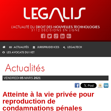
L'ACTUALITÉ DU
DROIT DES
NOUVELLES TECHNOLOGIES
3112 DÉCISIONS EN LIGNE
ACTUALITÉS
JURISPRUDENCES
LEGALTECH
LES AVOCATS DU NET
Actualités
VENDREDI
05
MARS
2021
Atteinte à la vie privée pour
reproduction de
condamnations pénales