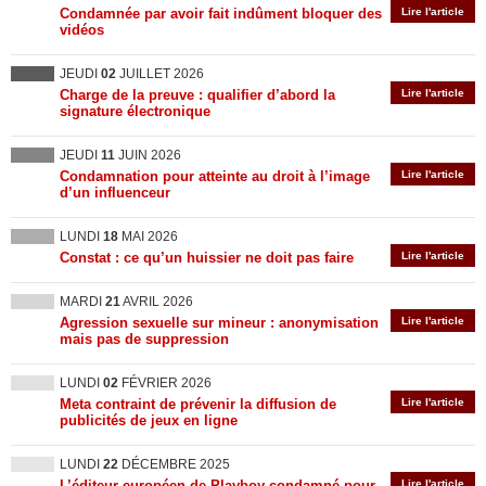
Condamnée par avoir fait indûment bloquer des
Lire l'article
vidéos
JEUDI
02
JUILLET 2026
Charge de la preuve : qualifier d’abord la
Lire l'article
signature électronique
JEUDI
11
JUIN 2026
Condamnation pour atteinte au droit à l’image
Lire l'article
d’un influenceur
LUNDI
18
MAI 2026
Constat : ce qu’un huissier ne doit pas faire
Lire l'article
MARDI
21
AVRIL 2026
Agression sexuelle sur mineur : anonymisation
Lire l'article
mais pas de suppression
LUNDI
02
FÉVRIER 2026
Meta contraint de prévenir la diffusion de
Lire l'article
publicités de jeux en ligne
LUNDI
22
DÉCEMBRE 2025
L’éditeur européen de Playboy condamné pour
Lire l'article