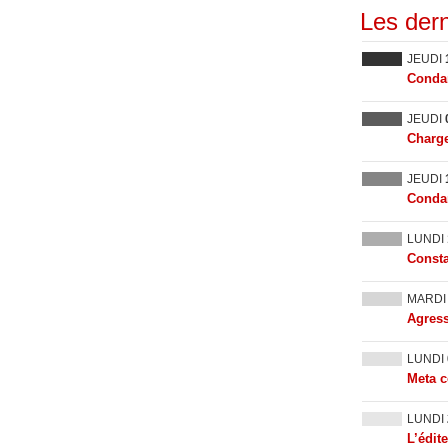
Les dern
JEUDI
Condam
JEUDI
Charge
JEUDI
Condam
LUNDI
Consta
MARD
Agress
LUNDI
Meta c
LUNDI
L’édit