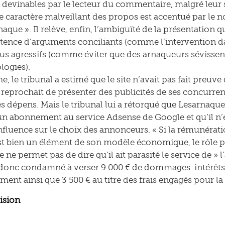
t devinables par le lecteur du commentaire, malgré leur 
le caractère malveillant des propos est accentué par le 
aque ». Il relève, enfin, l’ambiguïté de la présentation q
tence d’arguments conciliants (comme l’intervention dan
lus agressifs (comme éviter que des arnaqueurs sévissent
logies).
, le tribunal a estimé que le site n’avait pas fait preuv
 reprochait de présenter des publicités de ses concurren
ses dépens. Mais le tribunal lui a rétorqué que Lesarnaqu
un abonnement au service Adsense de Google et qu’il n’ét
fluence sur le choix des annonceurs. « Si la rémunérat
t bien un élément de son modèle économique, le rôle pas
ne permet pas de dire qu’il ait parasité le service de » 
t donc condamné à verser 9 000 € de dommages-intérêts
ment ainsi que 3 500 € au titre des frais engagés pour l
cision