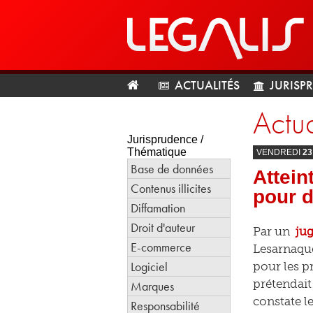
ACTUALITÉS
JURISP
Actua
Jurisprudence /
Thématique
VENDREDI
23
Base de données
Attein
Contenus illicites
pour 
Diffamation
Droit d'auteur
Par un
ju
E-commerce
Lesarnaque
Logiciel
pour les p
prétendait
Marques
constate l
Responsabilité