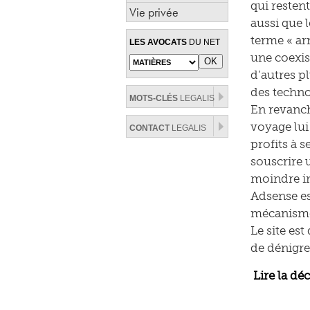
qui resten
Vie privée
aussi que 
terme « arn
LES AVOCATS
DU NET
une coexis
d’autres p
des techno
MOTS-CLÉS
LEGALIS
En revanche
voyage lui
CONTACT
LEGALIS
profits à 
souscrire 
moindre in
Adsense es
mécanisme 
Le site es
de dénigre
Lire la dé