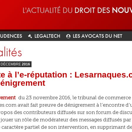
L'ACTUALITÉ DU
DROIT DES
NOUV
RUDENCES
LEGALTECH
LES AVOCATS DU NET
lités
DÉCEMBRE
2016
te à l’e-réputation : Lesarnaque
dénigrement
gement
du 23 novembre 2016, le tribunal de commerce de
s.com avait fait preuve de dénigrement à l’encontre d’
ropos des contributeurs diffusés sur son forum de discus
 jouer un rôle de modérateur des messages diffusés par l
e caractère partiel de son intervention, en supprimant