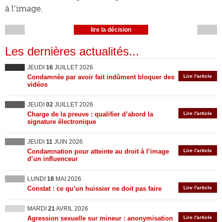
à l’image.
lire la décision
Les dernières actualités...
JEUDI
16
JUILLET 2026
Condamnée par avoir fait indûment bloquer des
Lire l'article
vidéos
JEUDI
02
JUILLET 2026
Charge de la preuve : qualifier d’abord la
Lire l'article
signature électronique
JEUDI
11
JUIN 2026
Condamnation pour atteinte au droit à l’image
Lire l'article
d’un influenceur
LUNDI
18
MAI 2026
Constat : ce qu’un huissier ne doit pas faire
Lire l'article
MARDI
21
AVRIL 2026
Agression sexuelle sur mineur : anonymisation
Lire l'article