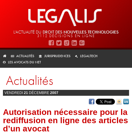
L'ACTUALITÉ DU
DROIT DES
NOUVELLES TECHNOLOGIES
3112 DÉCISIONS EN LIGNE
ACTUALITÉS
JURISPRUDENCES
LEGALTECH
LES AVOCATS DU NET
Actualités
VENDREDI
21
DÉCEMBRE
2007
Autorisation nécessaire pour la
rediffusion en ligne des articles
d’un avocat