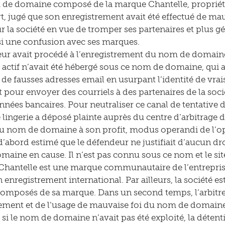
 de domaine composé de la marque Chantelle, propriété 
rt, jugé que son enregistrement avait été effectué de mauv
r la société en vue de tromper ses partenaires et plus
si une confusion avec ses marques.
ur avait procédé à l’enregistrement du nom de domaine
 actif n’avait été hébergé sous ce nom de domaine, qui av
 de fausses adresses email en usurpant l’identité de vrais
it pour envoyer des courriels à des partenaires de la so
nées bancaires. Pour neutraliser ce canal de tentative 
lingerie a déposé plainte auprès du centre d’arbitrage d
du nom de domaine à son profit, modus operandi de l’o
d’abord estimé que le défendeur ne justifiait d’aucun droi
aine en cause. Il n’est pas connu sous ce nom et le site 
 Chantelle est une marque communautaire de l’entreprise
n enregistrement international. Par ailleurs, la société e
mposés de sa marque. Dans un second temps, l’arbitre 
rement et de l’usage de mauvaise foi du nom de domaine a
i le nom de domaine n’avait pas été exploité, la détent