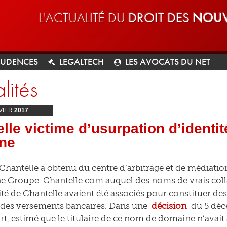
L'ACTUALITÉ DU
DROIT DES
NOUV
RUDENCES
LEGALTECH
LES AVOCATS DU NET
lités
VIER
2017
lle victime d’usurpation d’identi
ne
 Chantelle a obtenu du centre d’arbitrage et de médiatio
e Groupe-Chantelle.com auquel des noms de vrais coll
té de Chantelle avaient été associés pour constituer de
 des versements bancaires. Dans une
décision
du 5 déce
art, estimé que le titulaire de ce nom de domaine n’avait 