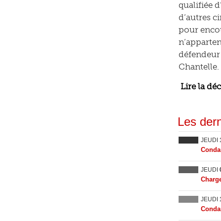
qualifiée 
d’autres c
pour encou
n’apparten
défendeur 
Chantelle.
Lire la dé
Les dern
JEUDI
Condam
JEUDI
Charge
JEUDI
Condam