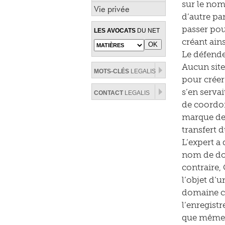
sur le nom
Vie privée
d’autre pa
passer pou
LES AVOCATS
DU NET
créant ain
Le défende
Aucun site
MOTS-CLÉS
LEGALIS
pour créer
s’en serva
CONTACT
LEGALIS
de coordon
marque de 
transfert 
L’expert a 
nom de dom
contraire,
l’objet d’u
domaine co
l’enregist
que même s