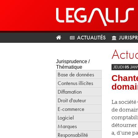
ACTUALITÉS
JURISP
Actua
Jurisprudence /
Thématique
JEUDI
05
JAN
Base de données
Chante
Contenus illicites
domai
Diffamation
Droit d'auteur
La société
E-commerce
de domain
Logiciel
comptabili
détourner
Marques
a, d’une p
Responsabilité