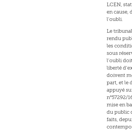
LCEN, stat
en cause, d
l’oubli.
Le tribunal
rendu publ
les conditi
sous réserv
l’oubli doi
liberté d’
doivent mén
part, et le
appuyé sur
n°57292/16,
mise en bal
du public d
faits, depu
contempora