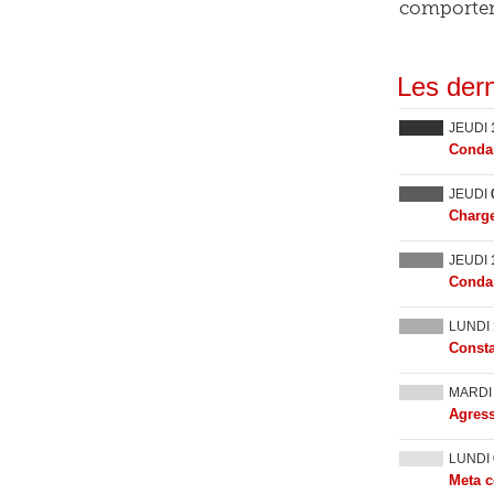
comporteme
Les dern
JEUDI
Condam
JEUDI
Charge
JEUDI
Condam
LUNDI
Consta
MARD
Agress
LUNDI
Meta c