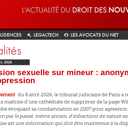
L'ACTUALITÉ DU
DROIT DES
NOUV
RUDENCES
LEGALTECH
LES AVOCATS DU NET
lités
IL
2026
ion sexuelle sur mineur : anony
ppression
gement
du 8 avril 2026, le tribunal judiciaire de Paris a
a maîtrise d’une cathédrale de supprimer de la page Wik
phe évoquant sa condamnation en 2007 pour agression 
 par le passé, même ancien, d’infractions de nature se
rise est une information qui doit être maintenue à la disp