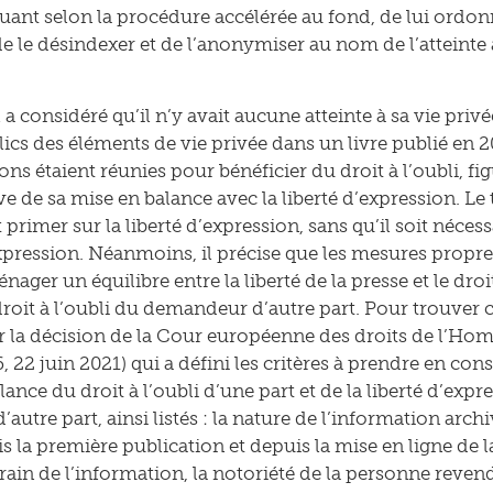
uant selon la procédure accélérée au fond, de lui ordo
e le désindexer et de l’anonymiser au nom de l’atteinte à
 a considéré qu’il n’y avait aucune atteinte à sa vie priv
ics des éléments de vie privée dans un livre publié en 2
ons étaient réunies pour bénéficier du droit à l’oubli, fig
e de sa mise en balance avec la liberté d’expression. Le 
t primer sur la liberté d’expression, sans qu’il soit néces
expression. Néanmoins, il précise que les mesures pro
ager un équilibre entre la liberté de la presse et le dro
 droit à l’oubli du demandeur d’autre part. Pour trouver ce
 la décision de la Cour européenne des droits de l’Ho
 22 juin 2021) qui a défini les critères à prendre en con
ance du droit à l’oubli d’une part et de la liberté d’expr
’autre part, ainsi listés : la nature de l’information arc
is la première publication et depuis la mise en ligne de la
in de l’information, la notoriété de la personne revend