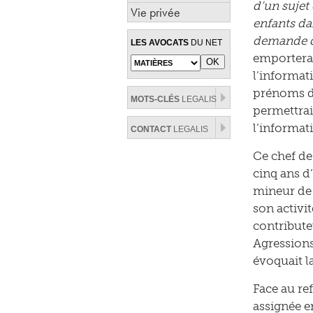
d’un sujet
Vie privée
enfants dan
demande de
LES AVOCATS
DU NET
emporterai
l’informati
prénoms de
MOTS-CLÉS
LEGALIS
permettrait
l’informat
CONTACT
LEGALIS
Ce chef de
cinq ans d
mineur de 
son activi
contribute
Agressions
évoquait 
Face au re
assignée e