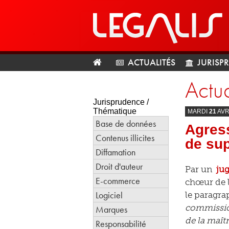
ACTUALITÉS
JURISP
Actua
Jurisprudence /
Thématique
MARDI
21
AVR
Base de données
Agress
Contenus illicites
de su
Diffamation
Droit d'auteur
Par un
ju
E-commerce
chœur de l
Logiciel
le paragra
commission
Marques
de la maît
Responsabilité