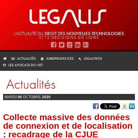
L'ACTUALITÉ DU
DROIT DES
NOUVELLES TECHNOLOGIES
3112 DÉCISIONS EN LIGNE
ACTUALITÉS
JURISPRUDENCES
LEGALTECH
LES AVOCATS DU NET
Actualités
MARDI
06
OCTOBRE
2020
Collecte massive des données
de connexion et de localisation
: recadrage de la CJUE