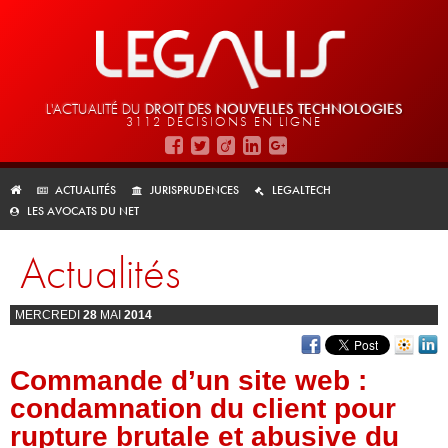
L'ACTUALITÉ DU
DROIT DES
NOUVELLES TECHNOLOGIES
3112 DÉCISIONS EN LIGNE
ACTUALITÉS
JURISPRUDENCES
LEGALTECH
LES AVOCATS DU NET
Actualités
MERCREDI
28
MAI
2014
Commande d’un site web :
condamnation du client pour
rupture brutale et abusive du