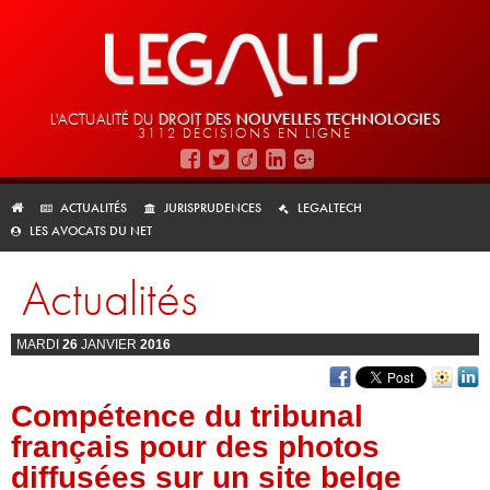
L'ACTUALITÉ DU
DROIT DES
NOUVELLES TECHNOLOGIES
3112 DÉCISIONS EN LIGNE
ACTUALITÉS
JURISPRUDENCES
LEGALTECH
LES AVOCATS DU NET
Actualités
MARDI
26
JANVIER
2016
Compétence du tribunal
français pour des photos
diffusées sur un site belge