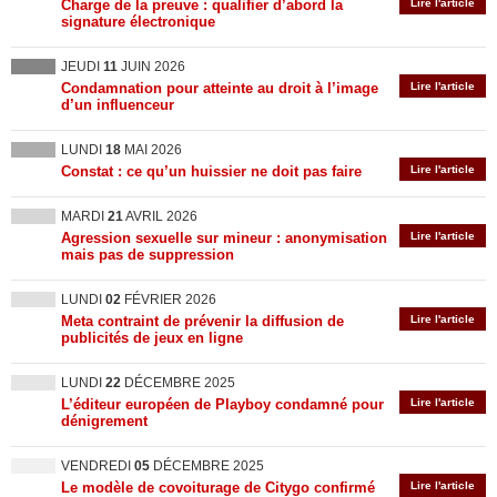
Charge de la preuve : qualifier d’abord la
Lire l'article
signature électronique
JEUDI
11
JUIN 2026
Condamnation pour atteinte au droit à l’image
Lire l'article
d’un influenceur
LUNDI
18
MAI 2026
Constat : ce qu’un huissier ne doit pas faire
Lire l'article
MARDI
21
AVRIL 2026
Agression sexuelle sur mineur : anonymisation
Lire l'article
mais pas de suppression
LUNDI
02
FÉVRIER 2026
Meta contraint de prévenir la diffusion de
Lire l'article
publicités de jeux en ligne
LUNDI
22
DÉCEMBRE 2025
L’éditeur européen de Playboy condamné pour
Lire l'article
dénigrement
VENDREDI
05
DÉCEMBRE 2025
Le modèle de covoiturage de Citygo confirmé
Lire l'article