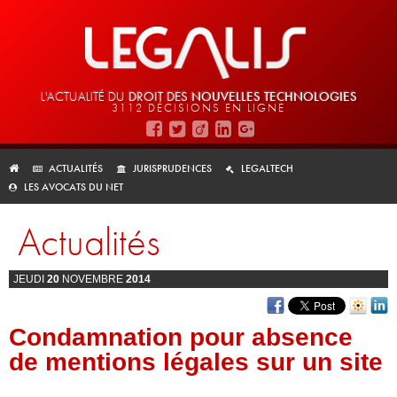
L'ACTUALITÉ DU
DROIT DES
NOUVELLES TECHNOLOGIES
3112 DÉCISIONS EN LIGNE
ACTUALITÉS
JURISPRUDENCES
LEGALTECH
LES AVOCATS DU NET
Actualités
JEUDI
20
NOVEMBRE
2014
Condamnation pour absence
de mentions légales sur un site