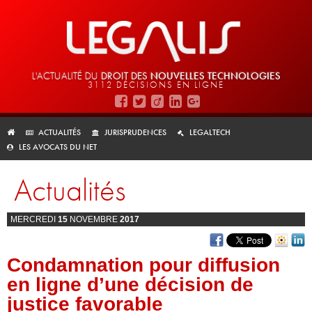
L'ACTUALITÉ DU
DROIT DES
NOUVELLES TECHNOLOGIES
3112 DÉCISIONS EN LIGNE
ACTUALITÉS
JURISPRUDENCES
LEGALTECH
LES AVOCATS DU NET
Actualités
MERCREDI
15
NOVEMBRE
2017
Condamnation pour diffusion
en ligne d’une décision de
justice favorable