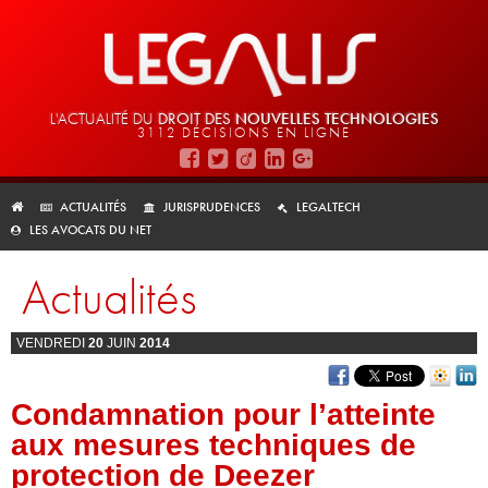
L'ACTUALITÉ DU
DROIT DES
NOUVELLES TECHNOLOGIES
3112 DÉCISIONS EN LIGNE
ACTUALITÉS
JURISPRUDENCES
LEGALTECH
LES AVOCATS DU NET
Actualités
VENDREDI
20
JUIN
2014
Condamnation pour l’atteinte
aux mesures techniques de
protection de Deezer