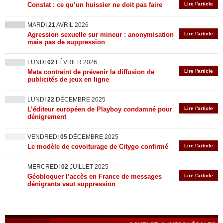
Constat : ce qu’un huissier ne doit pas faire
Lire l'article
MARDI
21
AVRIL 2026
Agression sexuelle sur mineur : anonymisation
Lire l'article
mais pas de suppression
LUNDI
02
FÉVRIER 2026
Meta contraint de prévenir la diffusion de
Lire l'article
publicités de jeux en ligne
LUNDI
22
DÉCEMBRE 2025
L’éditeur européen de Playboy condamné pour
Lire l'article
dénigrement
VENDREDI
05
DÉCEMBRE 2025
Le modèle de covoiturage de Citygo confirmé
Lire l'article
MERCREDI
02
JUILLET 2025
Géobloquer l’accès en France de messages
Lire l'article
dénigrants vaut suppression