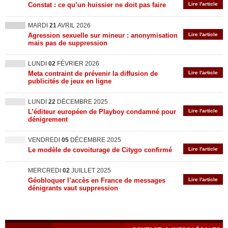
Constat : ce qu’un huissier ne doit pas faire
Lire l'article
MARDI
21
AVRIL 2026
Agression sexuelle sur mineur : anonymisation
Lire l'article
mais pas de suppression
LUNDI
02
FÉVRIER 2026
Meta contraint de prévenir la diffusion de
Lire l'article
publicités de jeux en ligne
LUNDI
22
DÉCEMBRE 2025
L’éditeur européen de Playboy condamné pour
Lire l'article
dénigrement
VENDREDI
05
DÉCEMBRE 2025
Le modèle de covoiturage de Citygo confirmé
Lire l'article
MERCREDI
02
JUILLET 2025
Géobloquer l’accès en France de messages
Lire l'article
dénigrants vaut suppression