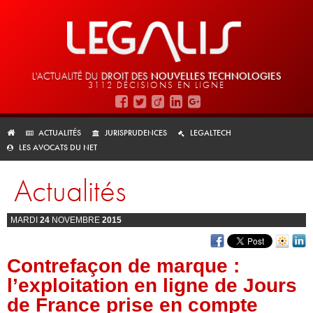
L'ACTUALITÉ DU
DROIT DES
NOUVELLES TECHNOLOGIES
3112 DÉCISIONS EN LIGNE
ACTUALITÉS
JURISPRUDENCES
LEGALTECH
LES AVOCATS DU NET
Actualités
MARDI
24
NOVEMBRE
2015
Contrefaçon de marque :
l’exploitation en ligne de Jours
de France prise en compte