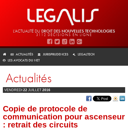
L'ACTUALITÉ DU
DROIT DES
NOUVELLES TECHNOLOGIES
3112 DÉCISIONS EN LIGNE
ACTUALITÉS
JURISPRUDENCES
LEGALTECH
LES AVOCATS DU NET
Actualités
VENDREDI
22
JUILLET
2016
Copie de protocole de
communication pour ascenseur
: retrait des circuits