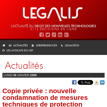
L'ACTUALITÉ DU
DROIT DES
NOUVELLES TECHNOLOGIES
3112 DÉCISIONS EN LIGNE
ACTUALITÉS
JURISPRUDENCES
LEGALTECH
LES AVOCATS DU NET
Actualités
LUNDI
30
JANVIER
2006
Copie privée : nouvelle
condamnation de mesures
techniques de protection