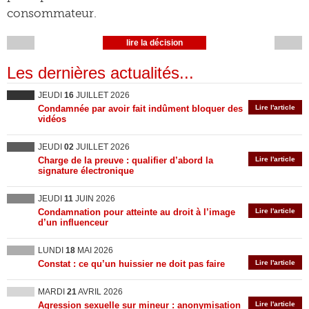
consommateur.
lire la décision
Les dernières actualités...
JEUDI
16
JUILLET 2026
Condamnée par avoir fait indûment bloquer des
Lire l'article
vidéos
JEUDI
02
JUILLET 2026
Charge de la preuve : qualifier d’abord la
Lire l'article
signature électronique
JEUDI
11
JUIN 2026
Condamnation pour atteinte au droit à l’image
Lire l'article
d’un influenceur
LUNDI
18
MAI 2026
Constat : ce qu’un huissier ne doit pas faire
Lire l'article
MARDI
21
AVRIL 2026
Agression sexuelle sur mineur : anonymisation
Lire l'article