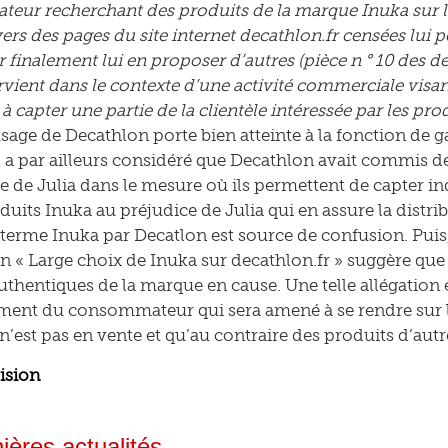
eur recherchant des produits de la marque Inuka sur 
 vers des pages du site internet decathlon.fr censées lui
 finalement lui en proposer d’autres (pièce n ° 10 des d
rvient dans le contexte d’une activité commerciale vi
à capter une partie de la clientèle intéressée par les pr
’usage de Decathlon porte bien atteinte à la fonction de g
l a par ailleurs considéré que Decathlon avait commis d
re de Julia dans le mesure où ils permettent de capter in
duits Inuka au préjudice de Julia qui en assure la distri
 terme Inuka par Decatlon est source de confusion. Puis,
on « Large choix de Inuka sur decathlon.fr » suggère que
uthentiques de la marque en cause. Une telle allégation e
nt du consommateur qui sera amené à se rendre sur le s
n’est pas en vente et qu’au contraire des produits d’aut
cision
ières actualités...