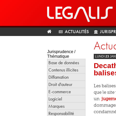
ACTUALITÉS
JURISP
Actua
Jurisprudence /
Thématique
LUNDI
23
JAN
Base de données
Decath
Contenus illicites
balise
Diffamation
Droit d'auteur
Les balise
E-commerce
que le sit
Logiciel
un
jugem
dommages-in
Marques
condamnée 
Responsabilité