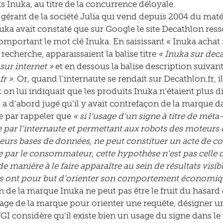
ts Inuka, au titre de la concurrence déloyale.
e gérant de la société Julia qui vend depuis 2004 du mat
ka avait constaté que sur Google le site Decathlon resso
omportant le mot clé Inuka. En saisissant « Inuka achat 
recherche, apparaissaient la balise titre
« Inuka sur dec
sur internet »
et en dessous la balise description suivant
fr »
. Or, quand l’internaute se rendait sur Decathlon.fr, il
 on lui indiquait que les produits Inuka n’étaient plus d
 a d’abord jugé qu’il y avait contrefaçon de la marque da
par rappeler que
« si l’usage d’un signe à titre de mét
e par l’internaute et permettant aux robots des moteurs
eurs bases de données, ne peut constituer un acte de con
e par le consommateur, cette hypothèse n’est pas celle de
 de manière à le faire apparaître au sein de résultats vi
lés ont pour but d’orienter son comportement économiqu
on de la marque Inuka ne peut pas être le fruit du hasar
sage de la marque pour orienter une requête, désigner un
GI considère qu’il existe bien un usage du signe dans le v