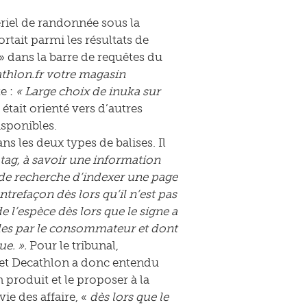
ériel de randonnée sous la
rtait parmi les résultats de
» dans la barre de requêtes du
athlon.fr votre magasin
e :
« Large choix de inuka sur
 était orienté vers d’autres
isponibles.
ns les deux types de balises. Il
a-tag, à savoir une information
 de recherche d’indexer une page
trefaçon dès lors qu’il n’est pas
 l’espèce dès lors que le signe a
sibles par le consommateur et dont
e. ».
Pour le tribunal,
d et Decathlon a donc entendu
 produit et le proposer à la
ie des affaire, «
dès lors que le