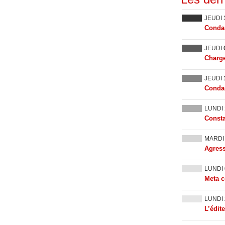
JEUDI
Condam
JEUDI
Charge
JEUDI
Condam
LUNDI
Consta
MARD
Agress
LUNDI
Meta c
LUNDI
L’édit