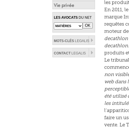
les produi
Vie privée
En 2011, l
marque Inu
LES AVOCATS
DU NET
requêtes c
moteur de 
decathlon 
MOTS-CLÉS
LEGALIS
decathlon.
produits et
CONTACT
LEGALIS
Le tribunal
commence 
non visibl
web dans l
perceptibl
été utilisé
les intitu
l’appariti
faire un u
vente. Le T