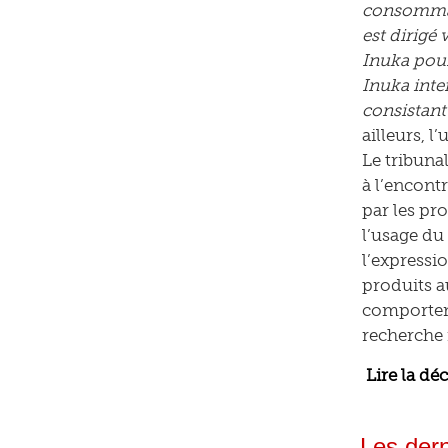
consommat
est dirigé
Inuka pour
Inuka inte
consistant 
ailleurs, l
Le tribuna
à l’encont
par les pro
l’usage du
l’expressi
produits a
comporteme
recherche 
Lire la dé
Les dern