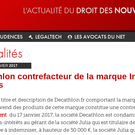
L'ACTUALITÉ DU
DROIT DES
NOUV
RUDENCES
LEGALTECH
LES AVOCATS DU NET
lités
VIER
2017
lon contrefacteur de la marque 
s
s titre et description de Decathlon.fr comportant la marq
e vend des produits de cette marque constitue une contre
ent
du 17 janvier 2017, la société Decathlon est condam
térêts au gérant de la société Julia qui est titulaire de l
à indemniser, à hauteur de 50 000 €, la société Julia q