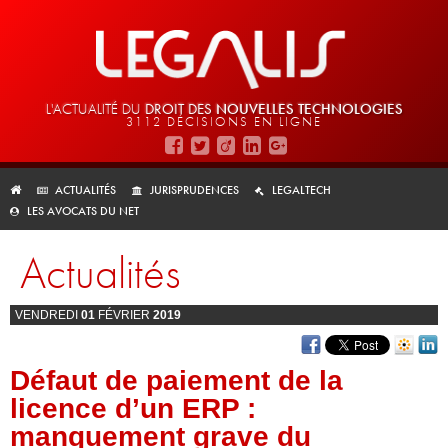
L'ACTUALITÉ DU
DROIT DES
NOUVELLES TECHNOLOGIES
3112 DÉCISIONS EN LIGNE
ACTUALITÉS
JURISPRUDENCES
LEGALTECH
LES AVOCATS DU NET
Actualités
VENDREDI
01
FÉVRIER
2019
Défaut de paiement de la
licence d’un ERP :
manquement grave du