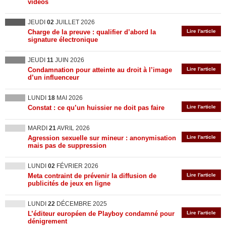
vidéos
JEUDI
02
JUILLET 2026
Charge de la preuve : qualifier d’abord la
Lire l'article
signature électronique
JEUDI
11
JUIN 2026
Condamnation pour atteinte au droit à l’image
Lire l'article
d’un influenceur
LUNDI
18
MAI 2026
Constat : ce qu’un huissier ne doit pas faire
Lire l'article
MARDI
21
AVRIL 2026
Agression sexuelle sur mineur : anonymisation
Lire l'article
mais pas de suppression
LUNDI
02
FÉVRIER 2026
Meta contraint de prévenir la diffusion de
Lire l'article
publicités de jeux en ligne
LUNDI
22
DÉCEMBRE 2025
L’éditeur européen de Playboy condamné pour
Lire l'article
dénigrement