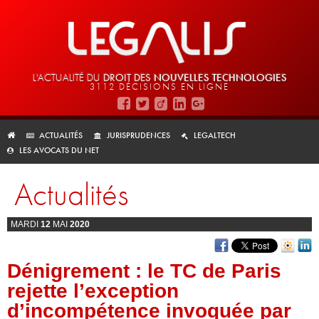
L'ACTUALITÉ DU
DROIT DES
NOUVELLES TECHNOLOGIES
3112 DÉCISIONS EN LIGNE
ACTUALITÉS
JURISPRUDENCES
LEGALTECH
LES AVOCATS DU NET
Actualités
MARDI
12
MAI
2020
Dénigrement : le TC de Paris
rejette l’exception
d’incompétence invoquée par