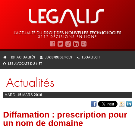
L'ACTUALITÉ DU
DROIT DES
NOUVELLES TECHNOLOGIES
3112 DÉCISIONS EN LIGNE
ACTUALITÉS
JURISPRUDENCES
LEGALTECH
LES AVOCATS DU NET
Actualités
MARDI
15
MARS
2016
Diffamation : prescription pour
un nom de domaine