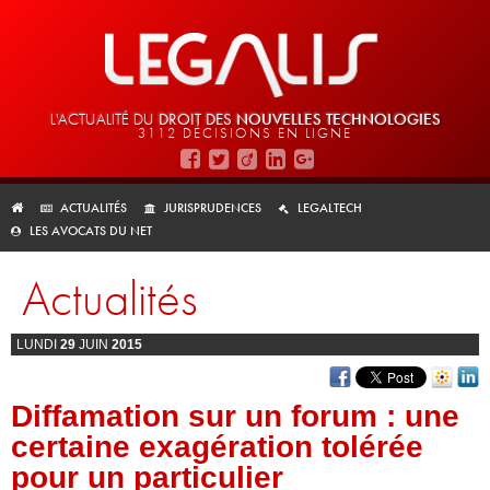
L'ACTUALITÉ DU
DROIT DES
NOUVELLES TECHNOLOGIES
3112 DÉCISIONS EN LIGNE
ACTUALITÉS
JURISPRUDENCES
LEGALTECH
LES AVOCATS DU NET
Actualités
LUNDI
29
JUIN
2015
Diffamation sur un forum : une
certaine exagération tolérée
pour un particulier