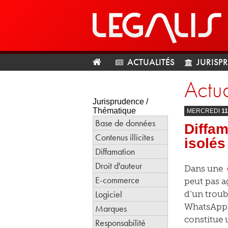
ACTUALITÉS
JURISP
Actua
Jurisprudence /
Thématique
MERCREDI
11
Base de données
Diffam
Contenus illicites
isolés
Diffamation
Droit d'auteur
Dans une
E-commerce
peut pas a
Logiciel
d’un troub
WhatsApp pu
Marques
constitue 
Responsabilité