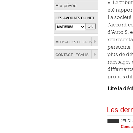
». Le trib
Vie privée
été rappor
La société
LES AVOCATS
DU NET
l’accord c
d’Auto S. 
représenta
MOTS-CLÉS
LEGALIS
personne. 
plus de dé
CONTACT
LEGALIS
messages d
diffamants
propos dif
Lire la déc
Les dern
JEUDI
Condam