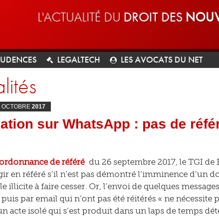
L'ACTUALITÉ DU
DROIT DES
NOUV
RUDENCES
LEGALTECH
LES AVOCATS DU NET
lités
OCTOBRE
2017
ation sur WhatsApp : pas de réfé
ordonnance de référé
du 26 septembre 2017, le TGI de 
gir en référé s’il n’est pas démontré l’imminence d’un 
le illicite à faire cesser. Or, l’envoi de quelques messag
is par email qui n’ont pas été réitérés « ne nécessite pas
un acte isolé qui s’est produit dans un laps de temps déte