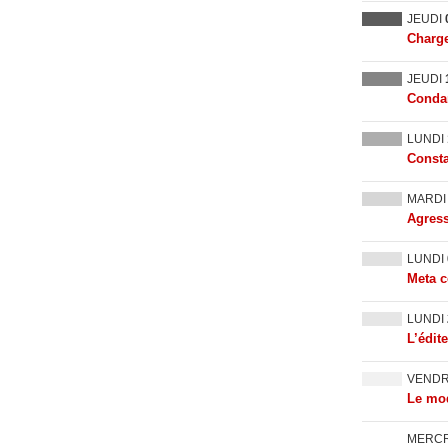
JEUDI
Charge
JEUDI
Condam
LUNDI
Consta
MARD
Agress
LUNDI
Meta c
LUNDI
L’édit
VEND
Le mod
MERC