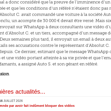
unal a donc considéré que la preuve de l’imminence d’u
tée et que les conditions d’un référé n’étaient donc pas 
 Absolut C. avait commandé une voiture à la société Aut
onclu, un acompte de 30 000 € devait être versé. Mais six
envoyait sur WhatsApp à deux consultants une vidéo d’u
nt d’Absolut C. et un tiers, accompagné d’un message d
Deux semaines plus tard, il envoyait un email à deux au
tails ses accusations contre le représentant d’Absolut C.
epuis. Ce dernier, estimant que le message WhatsApp 
 et une vidéo portant atteinte à sa vie privée et que l’e
famants, a assigné Auto S. et son gérant en référé.
ision
ières actualités...
16
JUILLET 2026
née par avoir fait indûment bloquer des vidéos