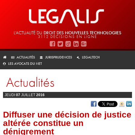
L'ACTUALITÉ DU
DROIT DES
NOUVELLES TECHNOLOGIES
3112 DÉCISIONS EN LIGNE
ACTUALITÉS
JURISPRUDENCES
LEGALTECH
LES AVOCATS DU NET
Actualités
JEUDI
07
JUILLET
2016
Diffuser une décision de justice
altérée constitue un
dénigrement