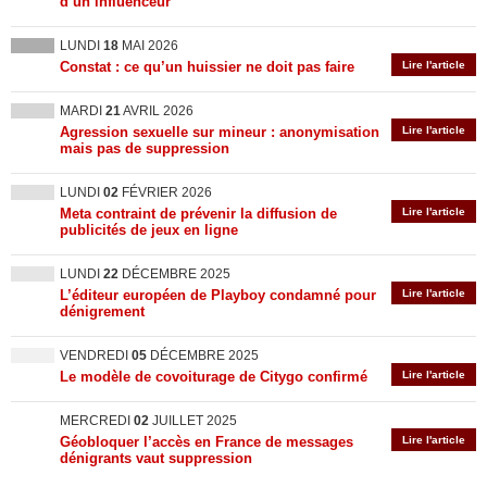
d’un influenceur
LUNDI
18
MAI 2026
Constat : ce qu’un huissier ne doit pas faire
Lire l'article
MARDI
21
AVRIL 2026
Agression sexuelle sur mineur : anonymisation
Lire l'article
mais pas de suppression
LUNDI
02
FÉVRIER 2026
Meta contraint de prévenir la diffusion de
Lire l'article
publicités de jeux en ligne
LUNDI
22
DÉCEMBRE 2025
L’éditeur européen de Playboy condamné pour
Lire l'article
dénigrement
VENDREDI
05
DÉCEMBRE 2025
Le modèle de covoiturage de Citygo confirmé
Lire l'article
MERCREDI
02
JUILLET 2025
Géobloquer l’accès en France de messages
Lire l'article
dénigrants vaut suppression