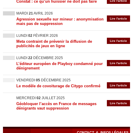
Constat : ce qu’un huissier ne doit pas faire
Lire l'article
MARDI
21
AVRIL 2026
Agression sexuelle sur mineur : anonymisation
Lire l'article
mais pas de suppression
LUNDI
02
FÉVRIER 2026
Meta contraint de prévenir la diffusion de
Lire l'article
publicités de jeux en ligne
LUNDI
22
DÉCEMBRE 2025
L’éditeur européen de Playboy condamné pour
Lire l'article
dénigrement
VENDREDI
05
DÉCEMBRE 2025
Le modèle de covoiturage de Citygo confirmé
Lire l'article
MERCREDI
02
JUILLET 2025
Géobloquer l’accès en France de messages
Lire l'article
dénigrants vaut suppression
CONTACT
&
INFOS LÉGALES