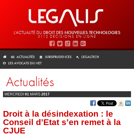
L'ACTUALITÉ DU
DROIT DES
NOUVELLES TECHNOLOGIES
3112 DÉCISIONS EN LIGNE
ACTUALITÉS
JURISPRUDENCES
LEGALTECH
LES AVOCATS DU NET
Actualités
MERCREDI
01
MARS
2017
Droit à la désindexation : le
Conseil d’Etat s’en remet à la
CJUE