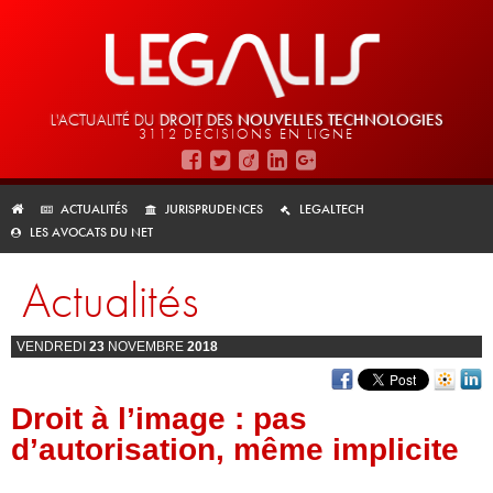
L'ACTUALITÉ DU
DROIT DES
NOUVELLES TECHNOLOGIES
3112 DÉCISIONS EN LIGNE
ACTUALITÉS
JURISPRUDENCES
LEGALTECH
LES AVOCATS DU NET
Actualités
VENDREDI
23
NOVEMBRE
2018
Droit à l’image : pas
d’autorisation, même implicite