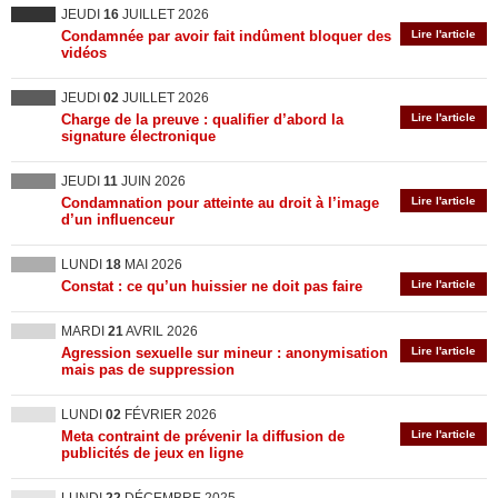
JEUDI
16
JUILLET 2026
Condamnée par avoir fait indûment bloquer des
Lire l'article
vidéos
JEUDI
02
JUILLET 2026
Charge de la preuve : qualifier d’abord la
Lire l'article
signature électronique
JEUDI
11
JUIN 2026
Condamnation pour atteinte au droit à l’image
Lire l'article
d’un influenceur
LUNDI
18
MAI 2026
Constat : ce qu’un huissier ne doit pas faire
Lire l'article
MARDI
21
AVRIL 2026
Agression sexuelle sur mineur : anonymisation
Lire l'article
mais pas de suppression
LUNDI
02
FÉVRIER 2026
Meta contraint de prévenir la diffusion de
Lire l'article
publicités de jeux en ligne