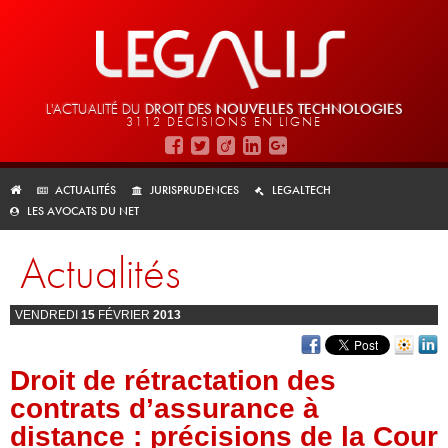
L'ACTUALITÉ DU
DROIT DES
NOUVELLES TECHNOLOGIES
3112 DÉCISIONS EN LIGNE
ACTUALITÉS
JURISPRUDENCES
LEGALTECH
LES AVOCATS DU NET
Actualités
VENDREDI
15
FÉVRIER
2013
Droit de rétractation des
contrats d’assurance à
distance : précisions de la Cour