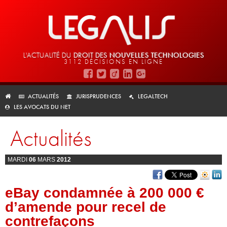
L'ACTUALITÉ DU
DROIT DES
NOUVELLES TECHNOLOGIES
3112 DÉCISIONS EN LIGNE
ACTUALITÉS
JURISPRUDENCES
LEGALTECH
LES AVOCATS DU NET
Actualités
MARDI
06
MARS
2012
eBay condamnée à 200 000 €
d’amende pour recel de
contrefaçons