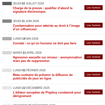
JEUDI
02
JUILLET 2026
Charge de la preuve : qualifier d’abord la
Lire l'article
signature électronique
JEUDI
11
JUIN 2026
Condamnation pour atteinte au droit à l’image
Lire l'article
d’un influenceur
LUNDI
18
MAI 2026
Constat : ce qu’un huissier ne doit pas faire
Lire l'article
MARDI
21
AVRIL 2026
Agression sexuelle sur mineur : anonymisation
Lire l'article
mais pas de suppression
LUNDI
02
FÉVRIER 2026
Meta contraint de prévenir la diffusion de
Lire l'article
publicités de jeux en ligne
LUNDI
22
DÉCEMBRE 2025
L’éditeur européen de Playboy condamné pour
Lire l'article
dénigrement