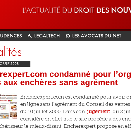
L'ACTUALITÉ DU
DROIT DES
NOUV
RUDENCES
LEGALTECH
LES AVOCATS DU NET
lités
OBRE
2008
rexpert.com condamné pour l’org
s aux enchères sans agrément
Encherexpert.com est condamné pour avoir or
en ligne sans l’agrément du Conseil des ventes 
du 10 juillet 2000. Dans son
jugement
du 2 jui
considère en effet que le site procède à des en
nchérisseur le mieux-disant. Encherexpert propose en ef