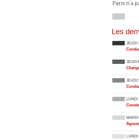
Paris n’a p
Les dern
JEUDI
Condam
JEUDI
Charge
JEUDI
Condam
LUNDI
Consta
MARD
Agress
LUNDI