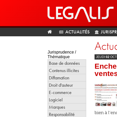
ACTUALITÉS
JURISP
Actua
Jurisprudence /
Thématique
JEUDI
02
OCT
Base de données
Enche
Contenus illicites
vente
Diffamation
Droit d'auteur
E-commerce
Logiciel
Marques
bien à l’e
Responsabilité