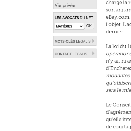
charge la 
Vie privée
son argume
eBay.com, 
LES AVOCATS
DU NET
l’objet. L
dernier.
MOTS-CLÉS
LEGALIS
La loi du 
opérations
CONTACT
LEGALIS
n’y ait ni 
d’Encherex
modalités 
qu’utiliser
sera le mie
Le Conseil 
d’agrément
qu’elle int
de courtag