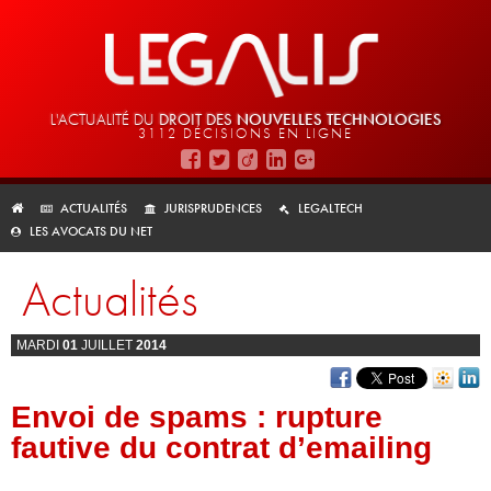
L'ACTUALITÉ DU
DROIT DES
NOUVELLES TECHNOLOGIES
3112 DÉCISIONS EN LIGNE
ACTUALITÉS
JURISPRUDENCES
LEGALTECH
LES AVOCATS DU NET
Actualités
MARDI
01
JUILLET
2014
Envoi de spams : rupture
fautive du contrat d’emailing