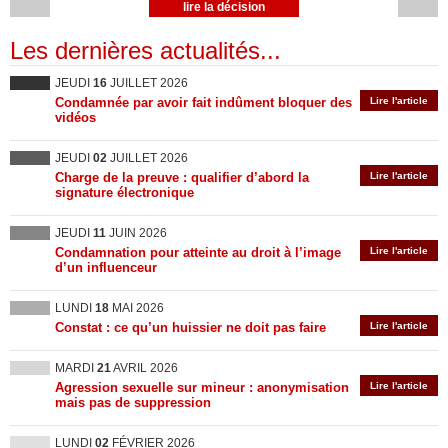
lire la décision
Les dernières actualités...
JEUDI
16
JUILLET 2026
Condamnée par avoir fait indûment bloquer des
Lire l'article
vidéos
JEUDI
02
JUILLET 2026
Charge de la preuve : qualifier d’abord la
Lire l'article
signature électronique
JEUDI
11
JUIN 2026
Condamnation pour atteinte au droit à l’image
Lire l'article
d’un influenceur
LUNDI
18
MAI 2026
Constat : ce qu’un huissier ne doit pas faire
Lire l'article
MARDI
21
AVRIL 2026
Agression sexuelle sur mineur : anonymisation
Lire l'article
mais pas de suppression
LUNDI
02
FÉVRIER 2026