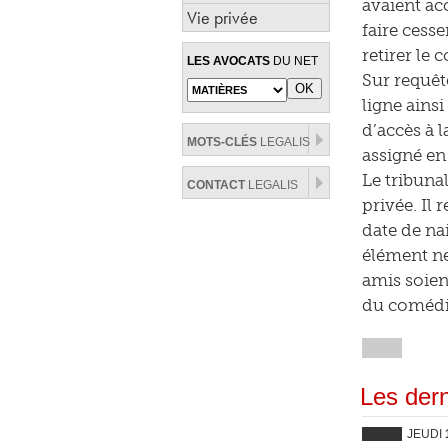
avaient acc
Vie privée
faire cesse
retirer le 
LES AVOCATS
DU NET
Sur requêt
ligne ains
d’accès à l
MOTS-CLÉS
LEGALIS
assigné en 
Le tribunal
CONTACT
LEGALIS
privée. Il
date de na
élément ne
amis soien
du comédie
Les dern
JEUDI