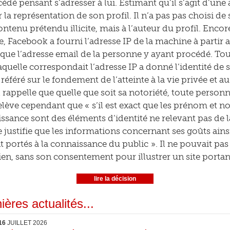
édé pensant s’adresser à lui. Estimant qu’il s’agit d’une a
r la représentation de son profil. Il n’a pas pas choisi d
contenu prétendu illicite, mais à l’auteur du profil. Encore 
e, Facebook a fourni l’adresse IP de la machine à partir 
i que l’adresse email de la personne y ayant procédé. Tou
aquelle correspondait l’adresse IP a donné l’identité de 
référé sur le fondement de l’atteinte à la vie privée et au 
 rappelle que quelle que soit sa notoriété, toute personn
 relève cependant que « s’il est exact que les prénom et
issance sont des éléments d’identité ne relevant pas de 
 justifie que les informations concernant ses goûts ains
t portés à la connaissance du public ». Il ne pouvait pa
n, sans son consentement pour illustrer un site portant a
lire la décision
ières actualités...
16
JUILLET 2026