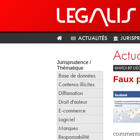
ACTUALITÉS
JURISP
Actua
Jurisprudence /
Thématique
MARDI
07
DÉ
Base de données
Faux p
Contenus illicites
Diffamation
Droit d'auteur
E-commerce
Logiciel
Marques
commentaire
Responsabilité