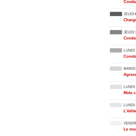
Condam
JEUDI
Charge
JEUDI
Condam
LUNDI
Consta
MARD
Agress
LUNDI
Meta c
LUNDI
L’édit
VEND
Le mod