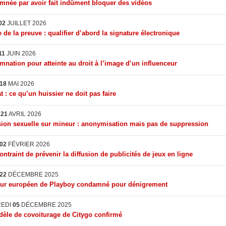
née par avoir fait indûment bloquer des vidéos
02
JUILLET 2026
 de la preuve : qualifier d’abord la signature électronique
11
JUIN 2026
nation pour atteinte au droit à l’image d’un influenceur
18
MAI 2026
t : ce qu’un huissier ne doit pas faire
I
21
AVRIL 2026
ion sexuelle sur mineur : anonymisation mais pas de suppression
02
FÉVRIER 2026
ontraint de prévenir la diffusion de publicités de jeux en ligne
22
DÉCEMBRE 2025
eur européen de Playboy condamné pour dénigrement
REDI
05
DÉCEMBRE 2025
èle de covoiturage de Citygo confirmé