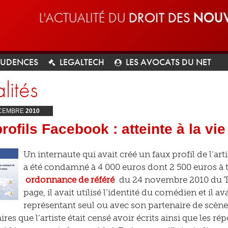
L'ACTUALITÉ DU
DROIT DES
NOUV
RUDENCES
LEGALTECH
LES AVOCATS DU NET
lités
CEMBRE
2010
rofils Facebook : atteinte à la vi
Un internaute qui avait créé un faux profil de l’
a été condamné à 4 000 euros dont 2 500 euros à t
ordonnance de référé
du 24 novembre 2010 du TGI
page, il avait utilisé l’identité du comédien et il av
représentant seul ou avec son partenaire de scène
s que l’artiste était censé avoir écrits ainsi que les ré