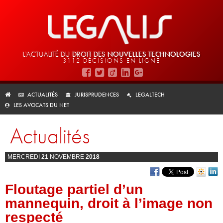
L'ACTUALITÉ DU
DROIT DES
NOUVELLES TECHNOLOGIES
3112 DÉCISIONS EN LIGNE
ACTUALITÉS
JURISPRUDENCES
LEGALTECH
LES AVOCATS DU NET
Actualités
MERCREDI
21
NOVEMBRE
2018
Floutage partiel d’un
mannequin, droit à l’image non
respecté