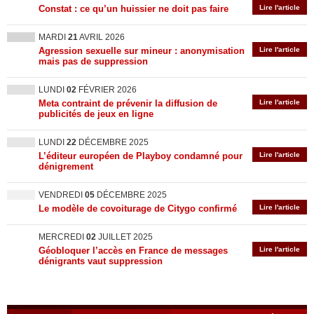
Constat : ce qu’un huissier ne doit pas faire
Lire l'article
MARDI
21
AVRIL 2026
Agression sexuelle sur mineur : anonymisation
Lire l'article
mais pas de suppression
LUNDI
02
FÉVRIER 2026
Meta contraint de prévenir la diffusion de
Lire l'article
publicités de jeux en ligne
LUNDI
22
DÉCEMBRE 2025
L’éditeur européen de Playboy condamné pour
Lire l'article
dénigrement
VENDREDI
05
DÉCEMBRE 2025
Le modèle de covoiturage de Citygo confirmé
Lire l'article
MERCREDI
02
JUILLET 2025
Géobloquer l’accès en France de messages
Lire l'article
dénigrants vaut suppression