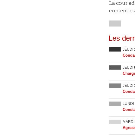
La cour ad
contentieu
Les dern
JEUDI
Condam
JEUDI
Charge
JEUDI
Condam
LUNDI
Consta
MARD
Agress