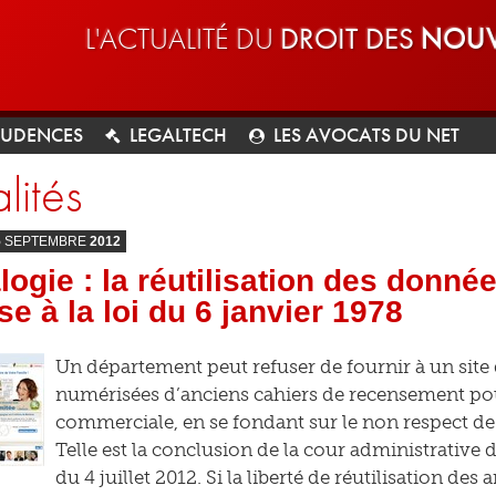
L'ACTUALITÉ DU
DROIT DES
NOUV
RUDENCES
LEGALTECH
LES AVOCATS DU NET
lités
5
SEPTEMBRE
2012
ogie : la réutilisation des donné
e à la loi du 6 janvier 1978
Un département peut refuser de fournir à un site 
numérisées d’anciens cahiers de recensement pou
commerciale, en se fondant sur le non respect de l
Telle est la conclusion de la cour administrative
du 4 juillet 2012. Si la liberté de réutilisation de