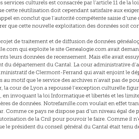
ervices culturels est consacrée par l’article 11 de la loi 
e cette réutilisation doit cependant satisfaire aux exigen
appel en conclut que l’autorité compétente saisie d’
urer que cette nouvelle exploitation des données soit co
rojet de traitement et de diffusion de données généalog
le.com qui exploite le site Genealogie.com avait dem
ts leurs données de recensement. Mais elle avait essu
du département du Cantal. La cour administrative d’a
dministratif de Clermont-Ferrand qui avait enjoint le d
au motif que le service des archives n’avait pas de pou
, la cour de Lyon a repoussé l’exception culturelle figuran
8, en invoquant la loi Informatique et libertés et les limi
ières de données. Notrefamille.com voulait en effet trans
. Comme ce pays ne dispose pas d’un niveau égal de pro
utorisation de la Cnil pour pouvoir le faire. Comme il n’
ue le président du conseil général du Cantal était tenu d