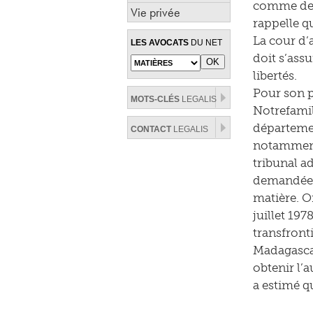
comme des s
Vie privée
rappelle qu
La cour d’
LES AVOCATS
DU NET
doit s’ass
libertés.
Pour son p
MOTS-CLÉS
LEGALIS
Notrefamil
départemen
CONTACT
LEGALIS
notamment 
tribunal a
demandées 
matière. Or
juillet 197
transfront
Madagascar
obtenir l’a
a estimé q