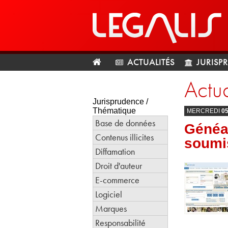
ACTUALITÉS
JURISP
Actua
Jurisprudence /
Thématique
MERCREDI
0
Base de données
Généal
Contenus illicites
soumis
Diffamation
Droit d'auteur
E-commerce
Logiciel
Marques
Responsabilité