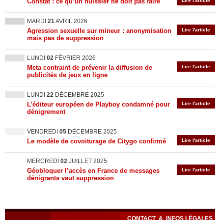
Constat : ce qu’un huissier ne doit pas faire
Lire l'article
MARDI
21
AVRIL 2026
Agression sexuelle sur mineur : anonymisation
Lire l'article
mais pas de suppression
LUNDI
02
FÉVRIER 2026
Meta contraint de prévenir la diffusion de
Lire l'article
publicités de jeux en ligne
LUNDI
22
DÉCEMBRE 2025
L’éditeur européen de Playboy condamné pour
Lire l'article
dénigrement
VENDREDI
05
DÉCEMBRE 2025
Le modèle de covoiturage de Citygo confirmé
Lire l'article
MERCREDI
02
JUILLET 2025
Géobloquer l’accès en France de messages
Lire l'article
dénigrants vaut suppression
CONTACT
&
INFOS LÉGALES