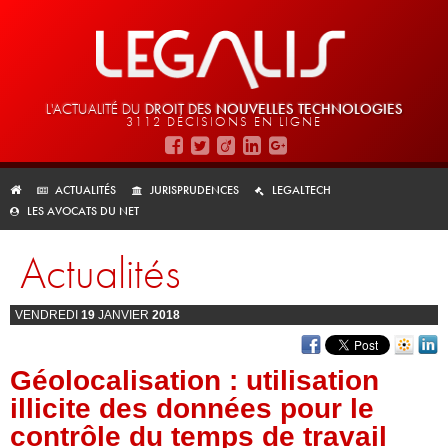
L'ACTUALITÉ DU
DROIT DES
NOUVELLES TECHNOLOGIES
3112 DÉCISIONS EN LIGNE
ACTUALITÉS
JURISPRUDENCES
LEGALTECH
LES AVOCATS DU NET
Actualités
VENDREDI
19
JANVIER
2018
Géolocalisation : utilisation
illicite des données pour le
contrôle du temps de travail