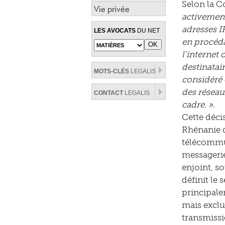
Selon la C
Vie privée
activement
adresses I
LES AVOCATS
DU NET
en procéda
l’internet
destinatair
MOTS-CLÉS
LEGALIS
considéré 
des réseau
CONTACT
LEGALIS
cadre. ».
Cette déci
Rhénanie d
télécommun
messagerie
enjoint, so
définit le
principale
mais exclut
transmissi