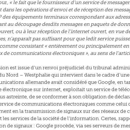
our,
« le fait que le fournisseur d’un service de messager
 dans les opérations d’envoi et de réception des message
P des équipements terminaux correspondant aux adresse
nt au découpage desdits messages en paquets de donnée
 ouvert, ou à leur réception de l’internet ouvert, en vue
es, n’apparaît pas suffisant pour que ledit service puisse
comme consistant « entièrement ou principalement en l
x de communications électroniques », au sens de l’article 
sion est issue d’un renvoi préjudiciel du tribunal admini
u Nord – Westphalie qui intervient dans le cadre d’une 
ications allemande avait considéré que Google, en tan
 électronique sur internet, exploitait un service de tél
us astreinte, de se conformer à son obligation de déclarati
 service de communications électroniques comme celui 
ment en la transmission de signaux sur des réseaux de
 les services de la société de l’information. Certes, rapp
on de signaux : Google procède, via ses serveurs de mess