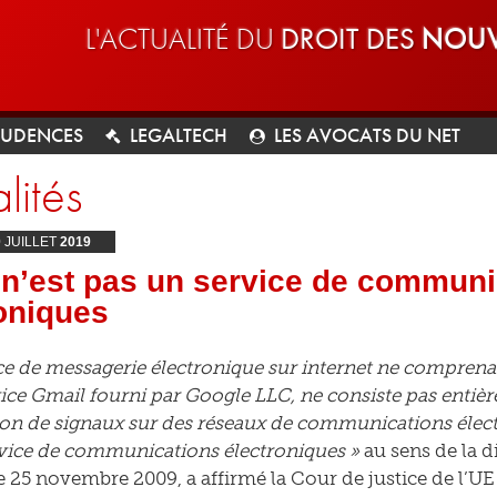
L'ACTUALITÉ DU
DROIT DES
NOUV
RUDENCES
LEGALTECH
LES AVOCATS DU NET
lités
0
JUILLET
2019
 n’est pas un service de communi
oniques
ce de messagerie électronique sur internet ne comprenant
vice Gmail fourni par Google LLC, ne consiste pas entiè
on de signaux sur des réseaux de communications élect
vice de communications électroniques »
au sens de la d
e 25 novembre 2009, a affirmé la Cour de justice de l’U