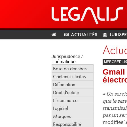
ACTUALITÉS
JURISP
Actua
Jurisprudence /
Thématique
MERCREDI
1
Base de données
Gmail
Contenus illicites
électr
Diffamation
Droit d'auteur
« Un servi
E-commerce
que le ser
Logiciel
transmissi
pas un ser
Marques
modifiée l
Responsabilité