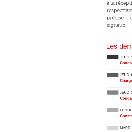
à la récep
respective
précise-t-
signaux.
Les dern
JEUDI
Condam
JEUDI
Charge
JEUDI
Condam
LUNDI
Consta
MARD