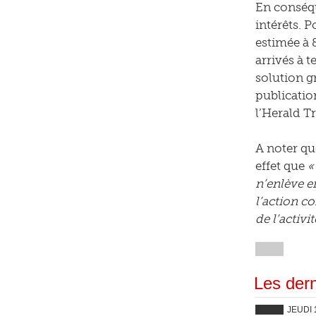
En conséq
intérêts. P
estimée à 
arrivés à 
solution g
publicatio
l’Herald T
A noter qu
effet que
«
n’enlève en
l’action c
de l’activi
Les dern
JEUDI