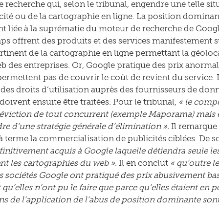
 recherche qui, selon le tribunal, engendre une telle si
icité ou de la cartographie en ligne. La position domina
t liée à la suprématie du moteur de recherche de Googl
s offrent des produits et des services manifestement su
tinent de la cartographie en ligne permettant la géoloca
web des entreprises. Or, Google pratique des prix anormale
 permettent pas de couvrir le coût de revient du service.
 des droits d’utilisation auprès des fournisseurs de d
doivent ensuite être traitées. Pour le tribunal,
« le comp
l’éviction de tout concurrent (exemple Maporama) mais en
dre d’une stratégie générale d’élimination ».
Il remarque e
à terme la commercialisation de publicités ciblées. De s
éfinitivement acquis à Google laquelle détiendra seule le
nt les cartographies du web »
. Il en conclut
« qu’outre l
s sociétés Google ont pratiqué des prix abusivement bas
 qu’elles n’ont pu le faire que parce qu’elles étaient en 
ns de l’application de l’abus de position dominante son