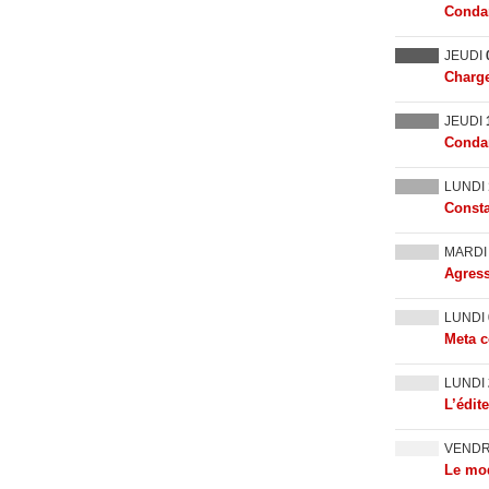
Condam
JEUDI
Charge
JEUDI
Condam
LUNDI
Consta
MARD
Agress
LUNDI
Meta c
LUNDI
L’édit
VEND
Le mod