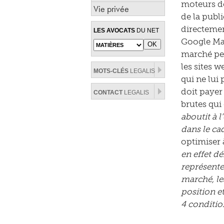
moteurs de
Vie privée
de la publ
directemen
LES AVOCATS
DU NET
Google Map
marché per
les sites 
MOTS-CLÉS
LEGALIS
qui ne lui
doit payer
CONTACT
LEGALIS
brutes qui 
aboutit à 
dans le ca
optimiser 
en effet d
représente
marché, le
position et
4 conditio