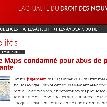
L'ACTUALITÉ DU
DROIT DES
NOUV
RUDENCES
LEGALTECH
LES AVOCATS DU NET
lités
FÉVRIER
2012
e Maps condamné pour abus de p
ante
Par un
jugement
du 31 janvier 2012 du tribunal
Inc. et Google France ont solidairement été cond
Bottin Cartographes, en réparation du préjudice 
dominante de Google Maps sur le marché de la ca
Google est sans nul doute en position dominante