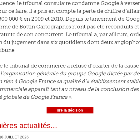
uence, le tribunal consulaire condamne Google à vers
our ce faire, il a pris en compte la perte de chiffre d’aff
800 000 € en 2009 et 2010. Depuis le lancement de Googl
terme de Bottin Cartographes n’ont pas été reconduits et
ratuite de son concurrent. Le tribunal a, par ailleurs, 
n du jugement dans six quotidiens dont deux anglophone
ribune.
e le tribunal de commerce a refusé d’écarter de la cause
 l’organisation générale du groupe Google dictée par des
 rien à Google France sa qualité d’« établissement stable 
ommerciale apparaît tant au niveau de la conclusion d
té globale de Google France ».
lire la décision
ières actualités...
16
JUILLET 2026