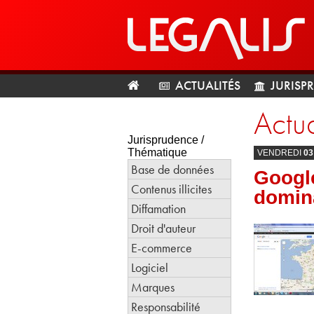
ACTUALITÉS
JURISP
Actua
Jurisprudence /
Thématique
VENDREDI
03
Base de données
Googl
Contenus illicites
domin
Diffamation
Droit d'auteur
E-commerce
Logiciel
Marques
Responsabilité