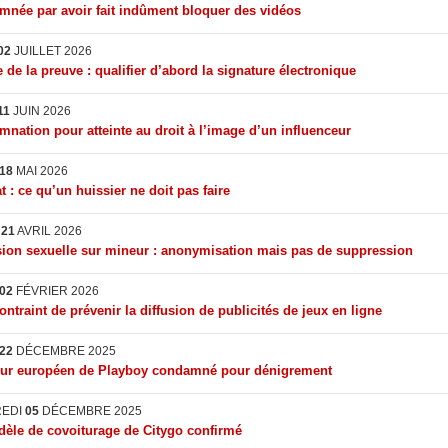
née par avoir fait indûment bloquer des vidéos
02
JUILLET 2026
 de la preuve : qualifier d’abord la signature électronique
11
JUIN 2026
nation pour atteinte au droit à l’image d’un influenceur
18
MAI 2026
t : ce qu’un huissier ne doit pas faire
I
21
AVRIL 2026
ion sexuelle sur mineur : anonymisation mais pas de suppression
02
FÉVRIER 2026
ontraint de prévenir la diffusion de publicités de jeux en ligne
22
DÉCEMBRE 2025
eur européen de Playboy condamné pour dénigrement
REDI
05
DÉCEMBRE 2025
èle de covoiturage de Citygo confirmé