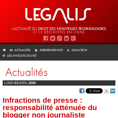
L'ACTUALITÉ DU
DROIT DES
NOUVELLES TECHNOLOGIES
3112 DÉCISIONS EN LIGNE
ACTUALITÉS
JURISPRUDENCES
LEGALTECH
LES AVOCATS DU NET
Actualités
LUNDI
03
AVRIL
2006
Infractions de presse :
responsabilité atténuée du
blogger non journaliste