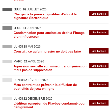
JEUDI
02
JUILLET 2026
Charge de la preuve : qualifier d’abord la
Lire l'article
signature électronique
JEUDI
11
JUIN 2026
Condamnation pour atteinte au droit à l’image
Lire l'article
d’un influenceur
LUNDI
18
MAI 2026
Constat : ce qu’un huissier ne doit pas faire
Lire l'article
MARDI
21
AVRIL 2026
Agression sexuelle sur mineur : anonymisation
Lire l'article
mais pas de suppression
LUNDI
02
FÉVRIER 2026
Meta contraint de prévenir la diffusion de
Lire l'article
publicités de jeux en ligne
LUNDI
22
DÉCEMBRE 2025
L’éditeur européen de Playboy condamné pour
Lire l'article
dénigrement