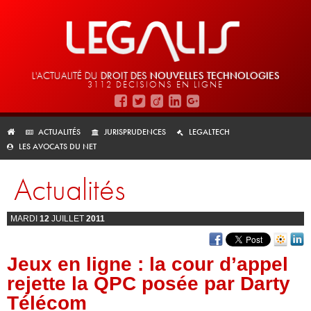
L'ACTUALITÉ DU
DROIT DES
NOUVELLES TECHNOLOGIES
3112 DÉCISIONS EN LIGNE
ACTUALITÉS
JURISPRUDENCES
LEGALTECH
LES AVOCATS DU NET
Actualités
MARDI
12
JUILLET
2011
Jeux en ligne : la cour d’appel
rejette la QPC posée par Darty
Télécom