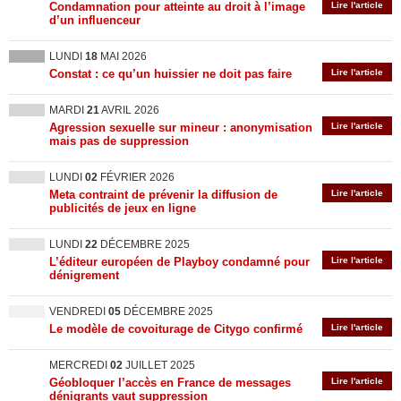
Condamnation pour atteinte au droit à l’image
Lire l'article
d’un influenceur
LUNDI
18
MAI 2026
Constat : ce qu’un huissier ne doit pas faire
Lire l'article
MARDI
21
AVRIL 2026
Agression sexuelle sur mineur : anonymisation
Lire l'article
mais pas de suppression
LUNDI
02
FÉVRIER 2026
Meta contraint de prévenir la diffusion de
Lire l'article
publicités de jeux en ligne
LUNDI
22
DÉCEMBRE 2025
L’éditeur européen de Playboy condamné pour
Lire l'article
dénigrement
VENDREDI
05
DÉCEMBRE 2025
Le modèle de covoiturage de Citygo confirmé
Lire l'article
MERCREDI
02
JUILLET 2025
Géobloquer l’accès en France de messages
Lire l'article
dénigrants vaut suppression