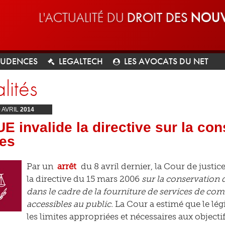
L'ACTUALITÉ DU
DROIT DES
NOUV
RUDENCES
LEGALTECH
LES AVOCATS DU NET
lités
9
AVRIL
2014
E invalide la directive sur la co
es
Par un
arrêt
du 8 avril dernier, la Cour de justi
la directive du 15 mars 2006
sur la conservation 
dans le cadre de la fourniture de services de c
accessibles au public.
La Cour a estimé que le lég
les limites appropriées et nécessaires aux objecti