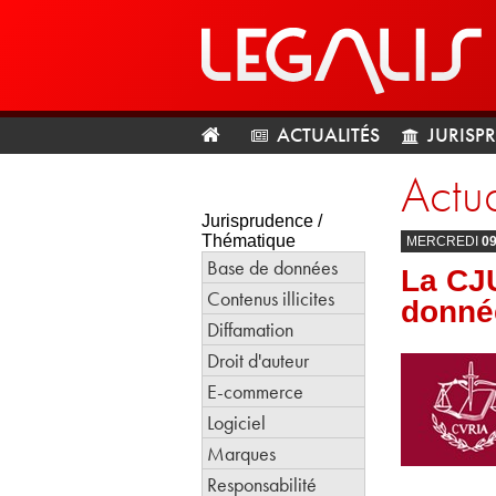
ACTUALITÉS
JURISP
Actua
Jurisprudence /
Thématique
MERCREDI
0
Base de données
La CJU
Contenus illicites
donné
Diffamation
Droit d'auteur
E-commerce
Logiciel
Marques
Responsabilité