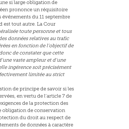
ne si large obligation de
péen prononce un réquisitoire
des événements du 11 septembre
d est tout autre. La Cour
éralisée toute personne et tous
s données relatives au trafic
ées en fonction de l’objectif de
 donc de constater que cette
’une vaste ampleur et d’une
telle ingérence soit précisément
fectivement limitée au strict
tion de principe de savoir si les
vées, en vertu de l’article 7 de
exigences de la protection des
 obligation de conservation
otection du droit au respect de
raitements de données à caractère