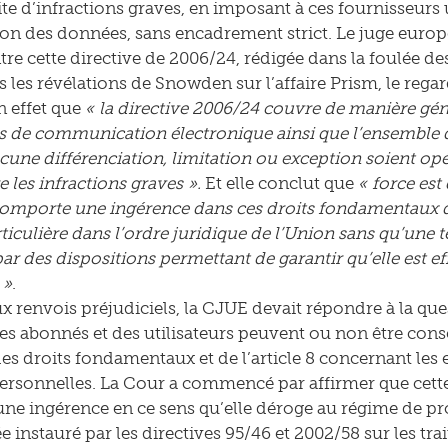
te d’infractions graves, en imposant à ces fournisseurs u
on des données, sans encadrement strict. Le juge euro
tre cette directive de 2006/24, rédigée dans la foulée 
 les révélations de Snowden sur l’affaire Prism, le regar
n effet que
« la directive 2006/24 couvre de manière gén
 de communication électronique ainsi que l’ensemble de
cune différenciation, limitation ou exception soient opér
e les infractions graves ».
Et elle conclut que
« force est
comporte une ingérence dans ces droits fondamentaux d
rticulière dans l’ordre juridique de l’Union sans qu’une 
ar des dispositions permettant de garantir qu’elle est ef
 »
.
ux renvois préjudiciels, la CJUE devait répondre à la ques
s abonnés et des utilisateurs peuvent ou non être conser
des droits fondamentaux et de l’article 8 concernant les 
rsonnelles. La Cour a commencé par affirmer que cette
une ingérence en ce sens qu’elle déroge au régime de pr
ée instauré par les directives 95/46 et 2002/58 sur les t