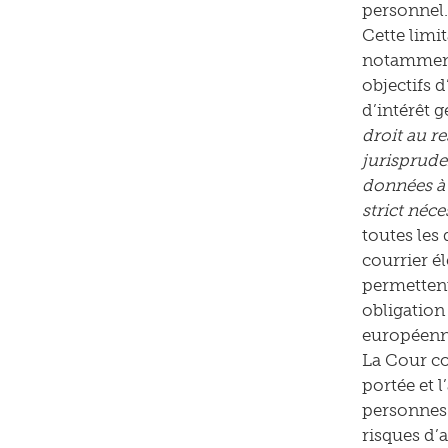
personnel.
Cette limit
notamment 
objectifs d
d’intérêt g
droit au re
jurisprude
données à 
strict néce
toutes les 
courrier é
permettent
obligation 
européenn
La Cour con
portée et 
personnes 
risques d’a