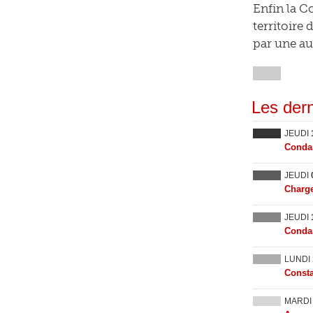
Enfin la C
territoire 
par une au
Les dern
JEUDI
Condam
JEUDI
Charge
JEUDI
Condam
LUNDI
Consta
MARD