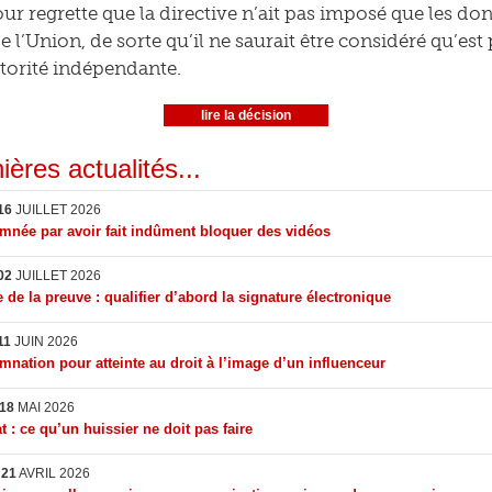
our regrette que la directive n’ait pas imposé que les do
de l’Union, de sorte qu’il ne saurait être considéré qu’es
torité indépendante.
lire la décision
ières actualités...
16
JUILLET 2026
née par avoir fait indûment bloquer des vidéos
02
JUILLET 2026
 de la preuve : qualifier d’abord la signature électronique
11
JUIN 2026
nation pour atteinte au droit à l’image d’un influenceur
18
MAI 2026
t : ce qu’un huissier ne doit pas faire
I
21
AVRIL 2026