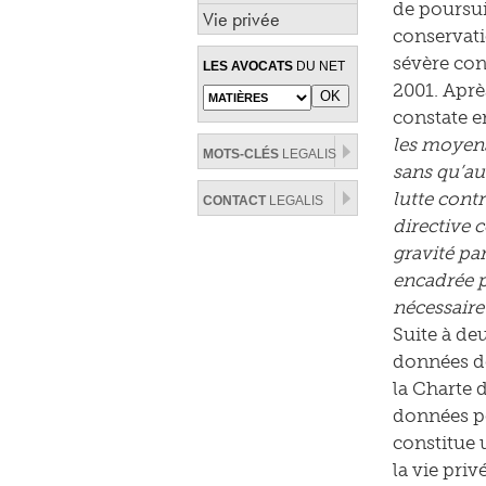
de poursui
Vie privée
conservati
sévère con
LES AVOCATS
DU NET
2001. Après
constate e
les moyens
MOTS-CLÉS
LEGALIS
sans qu’au
lutte contr
CONTACT
LEGALIS
directive 
gravité pa
encadrée p
nécessaire
Suite à de
données de
la Charte 
données pe
constitue 
la vie priv