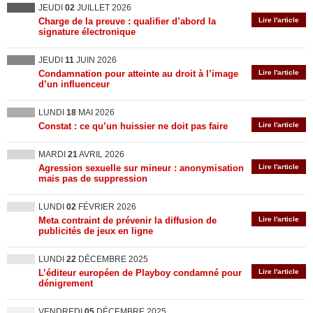
JEUDI
02
JUILLET 2026
Charge de la preuve : qualifier d’abord la
Lire l'article
signature électronique
JEUDI
11
JUIN 2026
Condamnation pour atteinte au droit à l’image
Lire l'article
d’un influenceur
LUNDI
18
MAI 2026
Constat : ce qu’un huissier ne doit pas faire
Lire l'article
MARDI
21
AVRIL 2026
Agression sexuelle sur mineur : anonymisation
Lire l'article
mais pas de suppression
LUNDI
02
FÉVRIER 2026
Meta contraint de prévenir la diffusion de
Lire l'article
publicités de jeux en ligne
LUNDI
22
DÉCEMBRE 2025
L’éditeur européen de Playboy condamné pour
Lire l'article
dénigrement
VENDREDI
05
DÉCEMBRE 2025