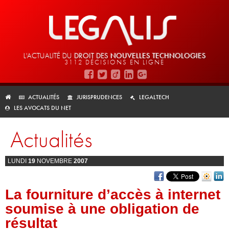
L'ACTUALITÉ DU
DROIT DES
NOUVELLES TECHNOLOGIES
3112 DÉCISIONS EN LIGNE
ACTUALITÉS
JURISPRUDENCES
LEGALTECH
LES AVOCATS DU NET
Actualités
LUNDI
19
NOVEMBRE
2007
La fourniture d’accès à internet
soumise à une obligation de
résultat