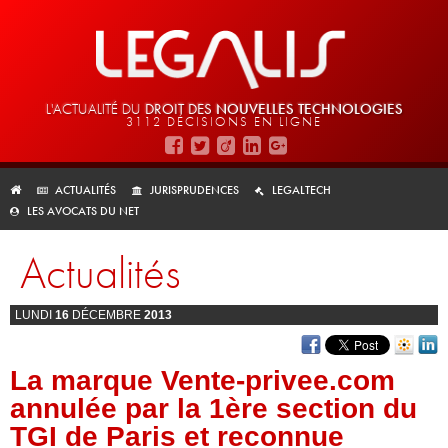
L'ACTUALITÉ DU
DROIT DES
NOUVELLES TECHNOLOGIES
3112 DÉCISIONS EN LIGNE
ACTUALITÉS
JURISPRUDENCES
LEGALTECH
LES AVOCATS DU NET
Actualités
LUNDI
16
DÉCEMBRE
2013
La marque Vente-privee.com
annulée par la 1ère section du
TGI de Paris et reconnue