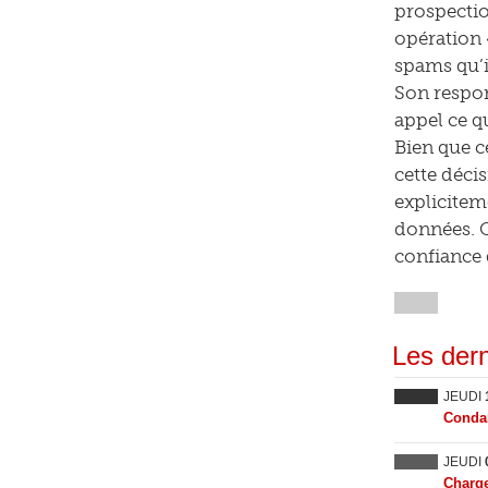
prospectio
opération 
spams qu’i
Son respon
appel ce qu
Bien que ce
cette déci
explicitem
données. Q
confiance 
Les dern
JEUDI
Condam
JEUDI
Charge