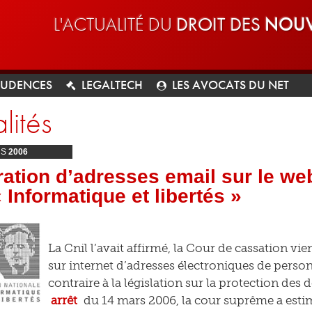
L'ACTUALITÉ DU
DROIT DES
NOUV
RUDENCES
LEGALTECH
LES AVOCATS DU NET
lités
RS
2006
ration d’adresses email sur le web
 « Informatique et libertés »
La Cnil l’avait affirmé, la Cour de cassation vien
sur internet d’adresses électroniques de person
contraire à la législation sur la protection de
arrêt
du 14 mars 2006, la cour suprême a estim