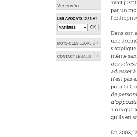
avait just
Vie privée
par un moy
l’entrepri
LES AVOCATS
DU NET
Dans son a
une donnée
MOTS-CLÉS
LEGALIS
s’applique
même sans 
CONTACT
LEGALIS
des adress
adresser à 
n’est pas e
pour la Co
de personn
d’oppositi
alors que l
qu’ils en s
En 2002, l