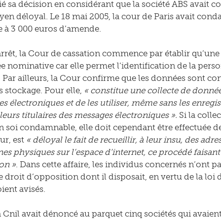
ifié sa décision en considérant que la société ABS avait 
en déloyal. Le 18 mai 2005, la cour de Paris avait con
se à 3 000 euros d’amende.
rrêt, la Cour de cassation commence par établir qu’une
 nominative car elle permet l’identification de la perso
. Par ailleurs, la Cour confirme que les données sont c
stockage. Pour elle,
« constitue une collecte de données
es électroniques et de les utiliser, même sans les enregis
leurs titulaires des messages électroniques ».
Si la colle
n soi condamnable, elle doit cependant être effectuée de 
ur, est
« déloyal le fait de recueillir, à leur insu, des ad
es physiques sur l’espace d’internet, ce procédé faisant 
on »
. Dans cette affaire, les individus concernés n’ont
e droit d’opposition dont il disposait, en vertu de la loi
oient avisés.
a Cnil avait dénoncé au parquet cinq sociétés qui avaien