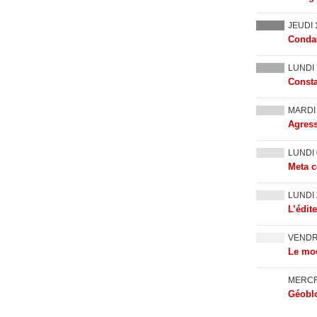
JEUDI
Condam
LUNDI
Consta
MARD
Agress
LUNDI
Meta c
LUNDI
L’édit
VEND
Le mod
MERC
Géoblo