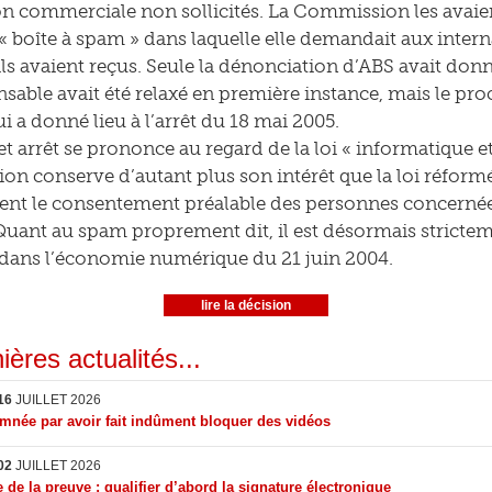
n commerciale non sollicités. La Commission les avaient 
« boîte à spam » dans laquelle elle demandait aux intern
ls avaient reçus. Seule la dénonciation d’ABS avait donn
sable avait été relaxé en première instance, mais le proc
i a donné lieu à l’arrêt du 18 mai 2005.
t arrêt se prononce au regard de la loi « informatique et 
sion conserve d’autant plus son intérêt que la loi réfo
ent le consentement préalable des personnes concernée
uant au spam proprement dit, il est désormais stricteme
dans l’économie numérique du 21 juin 2004.
lire la décision
ières actualités...
16
JUILLET 2026
née par avoir fait indûment bloquer des vidéos
02
JUILLET 2026
 de la preuve : qualifier d’abord la signature électronique