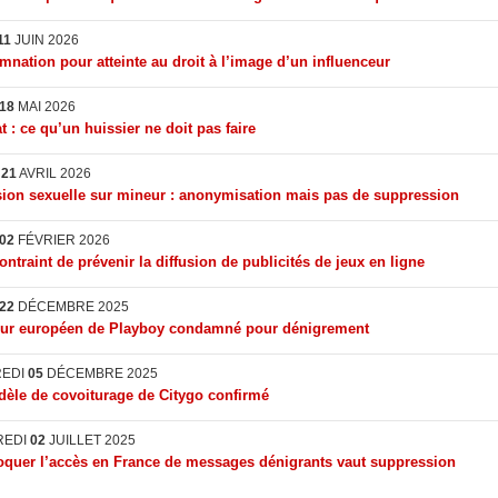
11
JUIN 2026
nation pour atteinte au droit à l’image d’un influenceur
18
MAI 2026
t : ce qu’un huissier ne doit pas faire
I
21
AVRIL 2026
ion sexuelle sur mineur : anonymisation mais pas de suppression
02
FÉVRIER 2026
ontraint de prévenir la diffusion de publicités de jeux en ligne
22
DÉCEMBRE 2025
eur européen de Playboy condamné pour dénigrement
REDI
05
DÉCEMBRE 2025
èle de covoiturage de Citygo confirmé
REDI
02
JUILLET 2025
quer l’accès en France de messages dénigrants vaut suppression