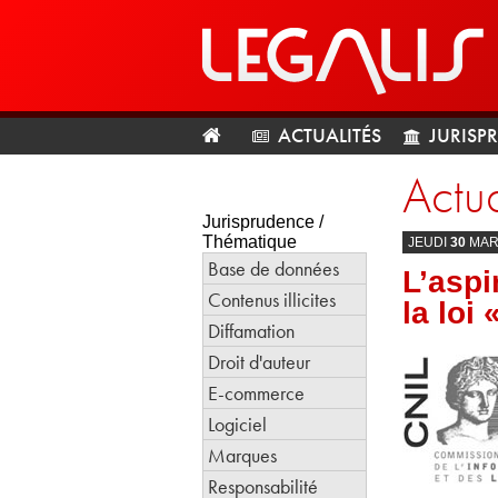
ACTUALITÉS
JURISP
Actua
Jurisprudence /
Thématique
JEUDI
30
MA
Base de données
L’aspi
Contenus illicites
la loi
Diffamation
Droit d'auteur
E-commerce
Logiciel
Marques
Responsabilité