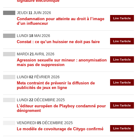
signature électronique
JEUDI
11
JUIN 2026
Condamnation pour atteinte au droit à l’image
Lire l'article
d’un influenceur
LUNDI
18
MAI 2026
Constat : ce qu’un huissier ne doit pas faire
Lire l'article
MARDI
21
AVRIL 2026
Agression sexuelle sur mineur : anonymisation
Lire l'article
mais pas de suppression
LUNDI
02
FÉVRIER 2026
Meta contraint de prévenir la diffusion de
Lire l'article
publicités de jeux en ligne
LUNDI
22
DÉCEMBRE 2025
L’éditeur européen de Playboy condamné pour
Lire l'article
dénigrement
VENDREDI
05
DÉCEMBRE 2025
Le modèle de covoiturage de Citygo confirmé
Lire l'article