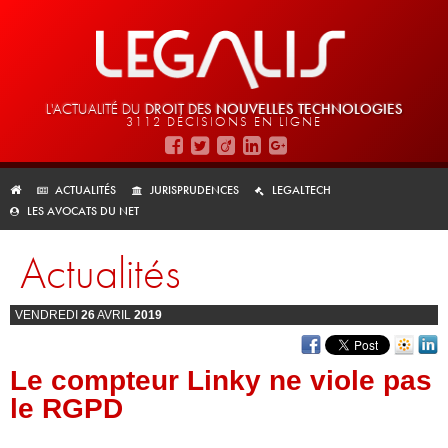
L'ACTUALITÉ DU
DROIT DES
NOUVELLES TECHNOLOGIES
3112 DÉCISIONS EN LIGNE
ACTUALITÉS
JURISPRUDENCES
LEGALTECH
LES AVOCATS DU NET
Actualités
VENDREDI
26
AVRIL
2019
Le compteur Linky ne viole pas
le RGPD