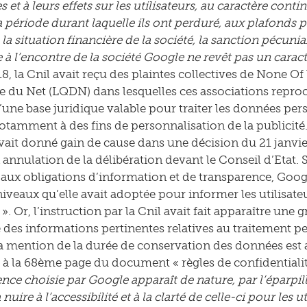
et à leurs effets sur les utilisateurs, au caractère cont
 période durant laquelle ils ont perduré, aux plafonds pr
la situation financière de la société, la sanction pécuni
à l’encontre de la société Google ne revêt pas un caract
8, la Cnil avait reçu des plaintes collectives de None O
 du Net (LQDN) dans lesquelles ces associations repro
’une base juridique valable pour traiter les données pers
notamment à des fins de personnalisation de la publicité.
avait donné gain de cause dans une décision du 21 janvie
 annulation de la délibération devant le Conseil d’Etat
l aux obligations d’information et de transparence, Googl
iveaux qu’elle avait adoptée pour informer les utilisateu
e ». Or, l’instruction par la Cnil avait fait apparaître u
 des informations pertinentes relatives au traitement p
a mention de la durée de conservation des données est ac
 à la 68ème page du document « règles de confidentialit
ence choisie par Google apparaît de nature, par l’éparpil
 nuire à l’accessibilité et à la clarté de celle-ci pour les 