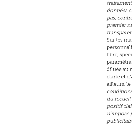
traitement
données col
pas, contr
premier ni
transparenc
Sur les ma
personnali
libre, spéc
paramétrag
diluée au 
clarté et 
ailleurs, 
conditions
du recueil
positif cla
n’impose p
publicitair