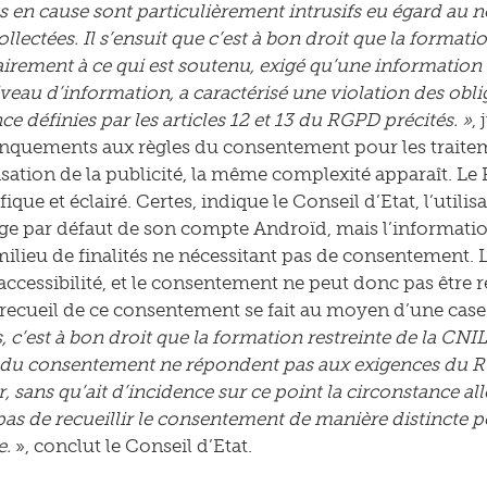
s en cause sont particulièrement intrusifs eu égard au n
lectées. Il s’ensuit que c’est à bon droit que la formatio
airement à ce qui est soutenu, exigé qu’une information e
veau d’information, a caractérisé une violation des obli
e définies par les articles 12 et 13 du RGPD précités. »
,
nquements aux règles du consentement pour les traitem
sation de la publicité, la même complexité apparaît.
ifique et éclairé. Certes, indique le Conseil d’Etat, l’utilis
e par défaut de son compte Androïd, mais l’information s
milieu de finalités ne nécessitant pas de consentement
d’accessibilité, et le consentement ne peut donc pas être
le recueil de ce consentement se fait au moyen d’une cas
, c’est à bon droit que la formation restreinte de la CNI
 du consentement ne répondent pas aux exigences du R
ir, sans qu’ait d’incidence sur ce point la circonstance 
as de recueillir le consentement de manière distincte pou
e.
», conclut le Conseil d’Etat.