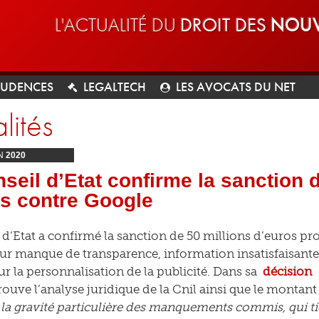
L'ACTUALITÉ DU
DROIT DES
NOUV
RUDENCES
LEGALTECH
LES AVOCATS DU NET
lités
N
2020
seil d’Etat confirme la sanction 
s contre Google
 d’Etat a confirmé la sanction de 50 millions d’euros pr
r manque de transparence, information insatisfaisant
ur la personnalisation de la publicité. Dans sa
décision
rouve l’analyse juridique de la Cnil ainsi que le montant
 la gravité particulière des manquements commis, qui ti