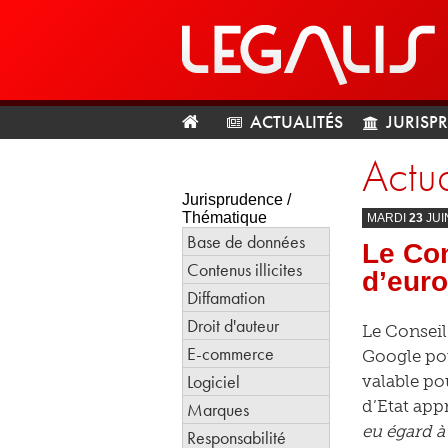
ACTUALITÉS
JURISP
Actua
Jurisprudence /
Thématique
MARDI
23
JUI
Base de données
Le Con
Contenus illicites
d’euro
Diffamation
Droit d'auteur
Le Conseil
E-commerce
Google pou
Logiciel
valable po
d’Etat app
Marques
eu égard à
Responsabilité