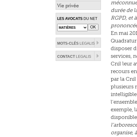
méconnues 
Vie privée
durée de la
RGPD, et à 
LES AVOCATS
DU NET
prononcée 
En mai 201
Quadrature
MOTS-CLÉS
LEGALIS
disposer d
services, 
CONTACT
LEGALIS
Cnil leur 
recours en
par la Cni
plusieurs n
intelligibl
l’ensemble
exemple, l
disponible
l’arboresc
organise, à