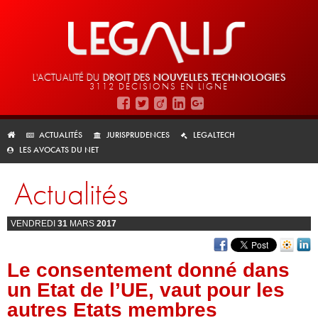
L'ACTUALITÉ DU
DROIT DES
NOUVELLES TECHNOLOGIES
3112 DÉCISIONS EN LIGNE
ACTUALITÉS
JURISPRUDENCES
LEGALTECH
LES AVOCATS DU NET
Actualités
VENDREDI
31
MARS
2017
Le consentement donné dans
un Etat de l’UE, vaut pour les
autres Etats membres