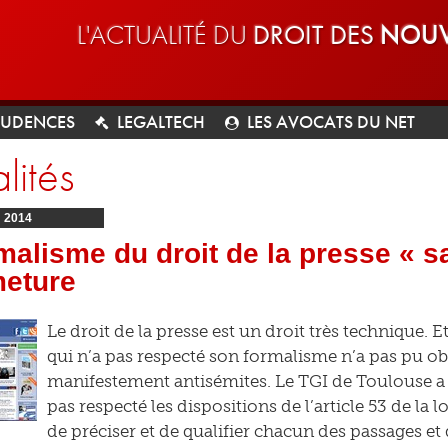
L'ACTUALITÉ DU
DROIT DES
NOUV
RUDENCES
LEGALTECH
LES AVOCATS DU NET
lités
N
2014
malisme du droit de la presse « s
meture
Le droit de la presse est un droit très technique. 
qui n’a pas respecté son formalisme n’a pas pu obt
manifestement antisémites. Le TGI de Toulouse a e
pas respecté les dispositions de l’article 53 de la l
de préciser et de qualifier chacun des passages et