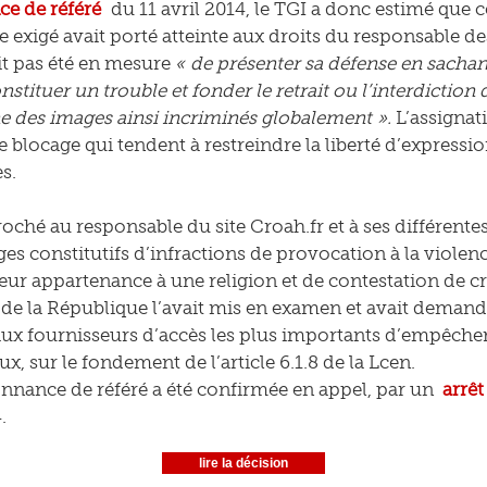
e de référé
du 11 avril 2014, le TGI a donc estimé que
 exigé avait porté atteinte aux droits du responsable de
ait pas été en mesure
« de présenter sa défense en sachan
nstituer un trouble et fonder le retrait ou l’interdictio
 des images ainsi incriminés globalement ».
L’assignati
 blocage qui tendent à restreindre la liberté d’expressi
s.
proché au responsable du site Croah.fr et à ses différente
ges constitutifs d’infractions de provocation à la viole
leur appartenance à une religion et de contestation de c
de la République l’avait mis en examen et avait demand
 aux fournisseurs d’accès les plus importants d’empêche
ieux, sur le fondement de l’article 6.1.8 de la Lcen.
nnance de référé a été confirmée en appel, par un
arrêt
.
lire la décision