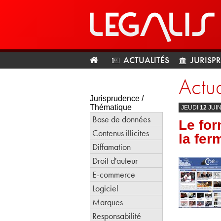
ACTUALITÉS
JURISP
Actua
Jurisprudence /
Thématique
JEUDI
12
JUI
Base de données
Le for
Contenus illicites
la fer
Diffamation
Droit d'auteur
E-commerce
Logiciel
Marques
Responsabilité