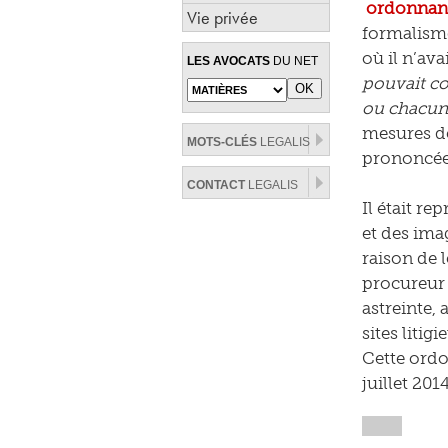
ordonnanc
Vie privée
formalisme
où il n’av
LES AVOCATS
DU NET
pouvait co
ou chacune
mesures de
MOTS-CLÉS
LEGALIS
prononcée
CONTACT
LEGALIS
Il était re
et des ima
raison de 
procureur 
astreinte,
sites litig
Cette ordo
juillet 2014