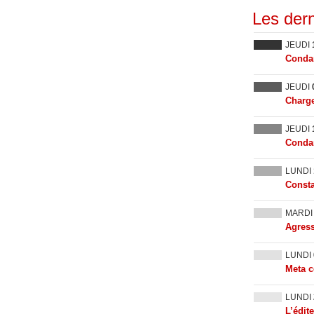
Les dern
JEUDI
Condam
JEUDI
Charge
JEUDI
Condam
LUNDI
Consta
MARD
Agress
LUNDI
Meta c
LUNDI
L’édit