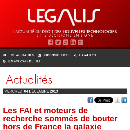
L'ACTUALITÉ DU
DROIT DES
NOUVELLES TECHNOLOGIES
3112 DÉCISIONS EN LIGNE
ACTUALITÉS
JURISPRUDENCES
LEGALTECH
LES AVOCATS DU NET
Actualités
MERCREDI
04
DÉCEMBRE
2013
Les FAI et moteurs de
recherche sommés de bouter
hors de France la galaxie