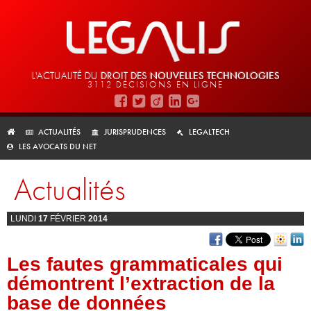
L'ACTUALITÉ DU
DROIT DES
NOUVELLES TECHNOLOGIES
3112 DÉCISIONS EN LIGNE
ACTUALITÉS
JURISPRUDENCES
LEGALTECH
LES AVOCATS DU NET
Actualités
LUNDI
17
FÉVRIER
2014
Les fautes grammaticales qui
démontrent l’extraction de la
base de données