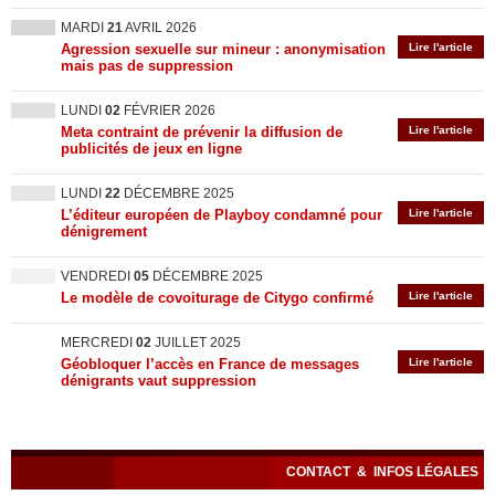
MARDI
21
AVRIL 2026
Agression sexuelle sur mineur : anonymisation
Lire l'article
mais pas de suppression
LUNDI
02
FÉVRIER 2026
Meta contraint de prévenir la diffusion de
Lire l'article
publicités de jeux en ligne
LUNDI
22
DÉCEMBRE 2025
L’éditeur européen de Playboy condamné pour
Lire l'article
dénigrement
VENDREDI
05
DÉCEMBRE 2025
Le modèle de covoiturage de Citygo confirmé
Lire l'article
MERCREDI
02
JUILLET 2025
Géobloquer l’accès en France de messages
Lire l'article
dénigrants vaut suppression
CONTACT
&
INFOS LÉGALES