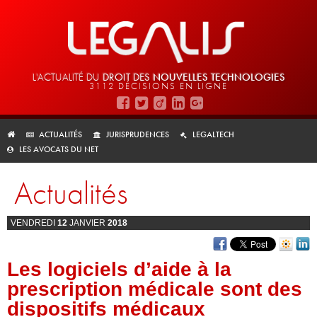
L'ACTUALITÉ DU
DROIT DES
NOUVELLES TECHNOLOGIES
3112 DÉCISIONS EN LIGNE
ACTUALITÉS
JURISPRUDENCES
LEGALTECH
LES AVOCATS DU NET
Actualités
VENDREDI
12
JANVIER
2018
Les logiciels d’aide à la
prescription médicale sont des
dispositifs médicaux