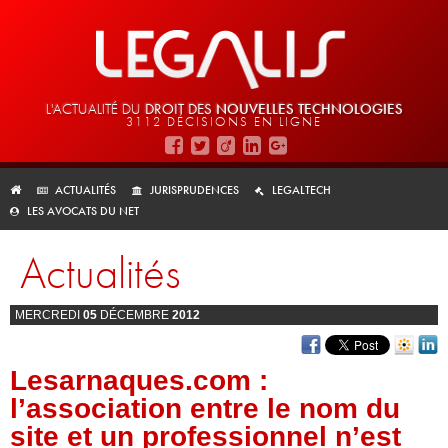
L'ACTUALITÉ DU
DROIT DES
NOUVELLES TECHNOLOGIES
3112 DÉCISIONS EN LIGNE
ACTUALITÉS
JURISPRUDENCES
LEGALTECH
LES AVOCATS DU NET
Actualités
MERCREDI
05
DÉCEMBRE
2012
Lesarnaques.com :
l’association entre le nom du
site et un professionnel n’est