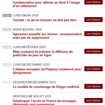
Condamnation pour atteinte au droit à l’image
Lire l'article
d’un influenceur
LUNDI
18
MAI 2026
Constat : ce qu’un huissier ne doit pas faire
Lire l'article
MARDI
21
AVRIL 2026
Agression sexuelle sur mineur : anonymisation
Lire l'article
mais pas de suppression
LUNDI
02
FÉVRIER 2026
Meta contraint de prévenir la diffusion de
Lire l'article
publicités de jeux en ligne
LUNDI
22
DÉCEMBRE 2025
L’éditeur européen de Playboy condamné pour
Lire l'article
dénigrement
VENDREDI
05
DÉCEMBRE 2025
Le modèle de covoiturage de Citygo confirmé
Lire l'article
MERCREDI
02
JUILLET 2025
Géobloquer l’accès en France de messages
Lire l'article
dénigrants vaut suppression